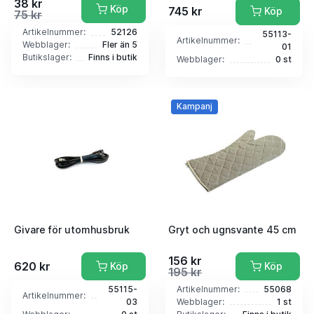
38 kr
Köp
745 kr
Köp
75 kr
Artikelnummer:
52126
55113-
Artikelnummer:
Webblager:
Fler än 5
01
Butikslager:
Finns i butik
Webblager:
0 st
Kampanj
Givare för utomhusbruk
Gryt och ugnsvante 45 cm
156 kr
620 kr
Köp
Köp
195 kr
55115-
Artikelnummer:
55068
Artikelnummer:
03
Webblager:
1 st