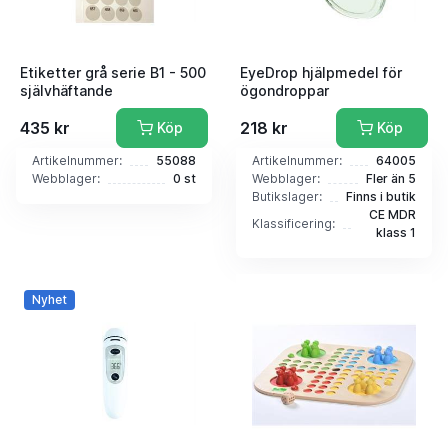
Etiketter grå serie B1 - 500
EyeDrop hjälpmedel för
självhäftande
ögondroppar
435 kr
218 kr
Köp
Köp
Artikelnummer:
55088
Artikelnummer:
64005
Webblager:
0 st
Webblager:
Fler än 5
Butikslager:
Finns i butik
CE MDR
Klassificering:
klass 1
Nyhet