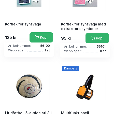
Kortlek för synsvaga
Kortlek för synsvaga med
extra stora symboler
125 kr
Köp
95 kr
Köp
Artikelnummer:
56100
Artikelnummer:
56101
Webblager:
1 st
Webblager:
0 st
Kampanj
Ljudfotboll 5-a-side stl 3 i
Multifunktionell