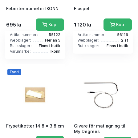
Febertermometer IKONN
Fiaspel
695 kr
1 120 kr
Köp
Köp
Artikelnummer:
55122
Artikelnummer:
56116
Webblager:
Fler än 5
Webblager:
2 st
Butikslager:
Finns i butik
Butikslager:
Finns i butik
Varumärke:
Ikonn
Fynd
Frysetiketter 14,8 x 3,8 cm
Givare för matlagning till
My Degrees