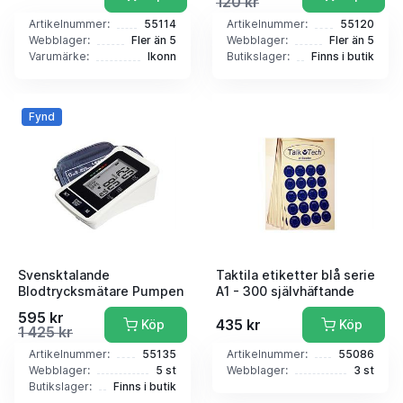
120 kr
Artikelnummer:
55114
Artikelnummer:
55120
Webblager:
Fler än 5
Webblager:
Fler än 5
Varumärke:
Ikonn
Butikslager:
Finns i butik
Fynd
Svensktalande
Taktila etiketter blå serie
Blodtrycksmätare Pumpen
A1 - 300 självhäftande
595 kr
435 kr
Köp
Köp
1 425 kr
Artikelnummer:
55135
Artikelnummer:
55086
Webblager:
5 st
Webblager:
3 st
Butikslager:
Finns i butik