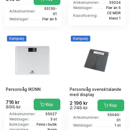
Artikelnummer:
55024
Webblager:
Fler än 5
55130-
Artikelnummer:
CE MDR
01
Klassificering:
klass 1
Webblager:
Fler än 5
Kampanj
Kampanj
Personvåg IKONN
Personvåg svensktalande
med display
716 kr
2 196 kr
Köp
Köp
895 kr
2 745 kr
Artikelnummer:
55027
55040-
Artikelnummer:
Webblager:
3 st
01
Butikslager:
Finns i butik
Webblager:
1 st
Varumärke:
Ikonn