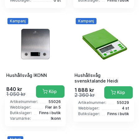
Webblager:
0 st
Butikslager:
Finns i butik
Kampanj
Kampanj
Hushållsvåg IKONN
Hushållsvåg
svensktalande Heidi
840 kr
1 888 kr
Köp
Köp
1 050 kr
2 360 kr
Artikelnummer:
55026
Artikelnummer:
55029
Webblager:
Fler än 5
Webblager:
4 st
Butikslager:
Finns i butik
Butikslager:
Finns i butik
Varumärke:
Ikonn