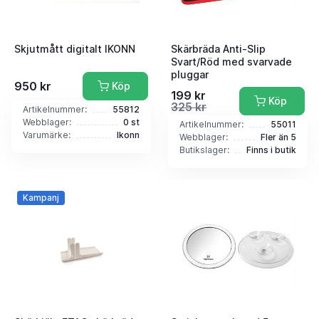
Skjutmått digitalt IKONN
Skärbräda Anti-Slip
Svart/Röd med svarvade
pluggar
950 kr
Köp
199 kr
Köp
325 kr
Artikelnummer:
55812
Webblager:
0 st
Artikelnummer:
55011
Varumärke:
Ikonn
Webblager:
Fler än 5
Butikslager:
Finns i butik
Kampanj