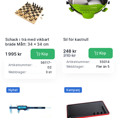
Schack i trä med vikbart
Sil för kastrull
bräde Mått: 34 x 34 cm
248 kr
Köp
1 995 kr
Köp
310 kr
Artikelnummer:
55014
56117-
Artikelnummer:
Webblager:
Fler än 5
02
Webblager:
3 st
Nyhet
Kampanj