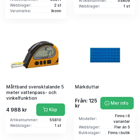
Artikelnummer:
55809
Webblager:
2 st
Webblager:
1 st
Varumärke:
Ikonn
Måttband svensktalande 5
Märkduttar
meter vattenpass- och
vinkelfunktion
Från: 125
Mer info
kr
4 988 kr
Köp
Finns i 6
Modeller:
Artikelnummer:
55810
varianter
Webblager:
1 st
Webblager:
Fler än 5
Butikslager:
Finns i butik