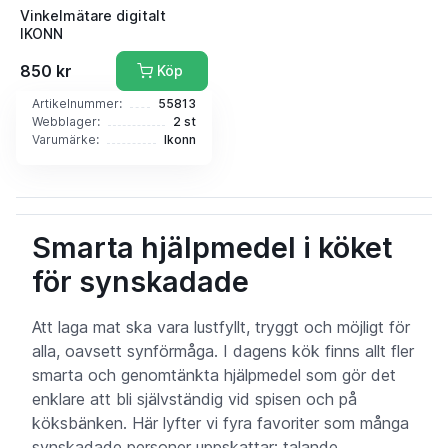
Vinkelmätare digitalt
IKONN
850 kr
Köp
Artikelnummer:
55813
Webblager:
2 st
Varumärke:
Ikonn
Smarta hjälpmedel i köket
för synskadade
Att laga mat ska vara lustfyllt, tryggt och möjligt för
alla, oavsett synförmåga. I dagens kök finns allt fler
smarta och genomtänkta hjälpmedel som gör det
enklare att bli självständig vid spisen och på
köksbänken. Här lyfter vi fyra favoriter som många
synskadade personer uppskattar: talande