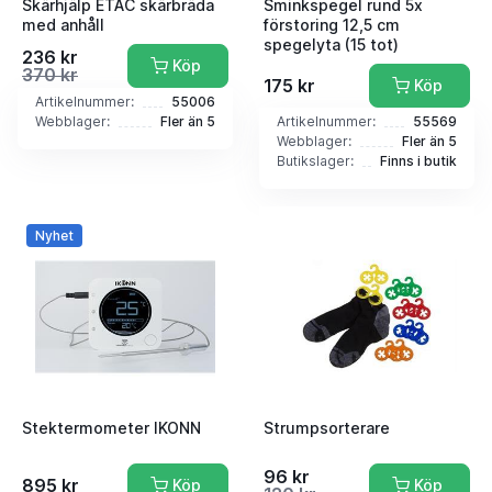
Skärhjälp ETAC skärbräda
Sminkspegel rund 5x
med anhåll
förstoring 12,5 cm
spegelyta (15 tot)
236 kr
Köp
370 kr
175 kr
Köp
Artikelnummer:
55006
Webblager:
Fler än 5
Artikelnummer:
55569
Webblager:
Fler än 5
Butikslager:
Finns i butik
Nyhet
Stektermometer IKONN
Strumpsorterare
96 kr
895 kr
Köp
Köp