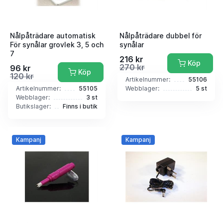
Nålpåträdare automatisk
Nålpåträdare dubbel för
För synålar grovlek 3, 5 och
synålar
7
216 kr
Köp
270 kr
96 kr
Köp
120 kr
Artikelnummer:
55106
Artikelnummer:
55105
Webblager:
5 st
Webblager:
3 st
Butikslager:
Finns i butik
Kampanj
Kampanj