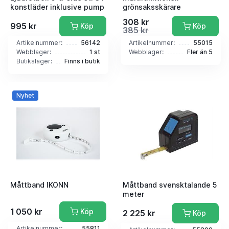
konstläder inklusive pump
grönsaksskärare
308 kr
995 kr
Köp
Köp
385 kr
Artikelnummer:
56142
Artikelnummer:
55015
Webblager:
1 st
Webblager:
Fler än 5
Butikslager:
Finns i butik
Nyhet
Måttband IKONN
Måttband svensktalande 5
meter
1 050 kr
Köp
2 225 kr
Köp
Artikelnummer:
55811