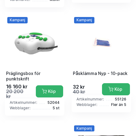
Kampanj
Kampanj
Präglingsbox för
Påsklämma Nyp - 10-pack
punktskrift
16 160 kr
32 kr
Köp
20 200
Köp
40 kr
kr
Artikelnummer:
55126
Artikelnummer:
52044
Webblager:
Fler än 5
Webblager:
5 st
Kampanj