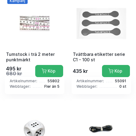
Kampanj
Tumstock i trä 2 meter
Tvättbara etiketter serie
punktmärkt
C1 - 100 st
495 kr
435 kr
Köp
Köp
680 kr
Artikelnummer:
55802
Artikelnummer:
55091
Webblager:
Fler än 5
Webblager:
0 st