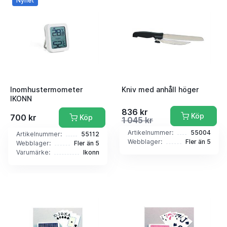
Nyhet
Inomhustermometer
Kniv med anhåll höger
IKONN
836 kr
Köp
700 kr
Köp
1 045 kr
Artikelnummer:
55004
Artikelnummer:
55112
Webblager:
Fler än 5
Webblager:
Fler än 5
Varumärke:
Ikonn