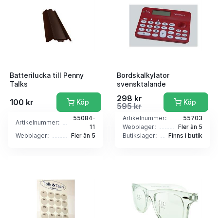
Batterilucka till Penny
Bordskalkylator
Talks
svensktalande
298 kr
100 kr
Köp
Köp
595 kr
55084-
Artikelnummer:
55703
Artikelnummer:
11
Webblager:
Fler än 5
Webblager:
Fler än 5
Butikslager:
Finns i butik