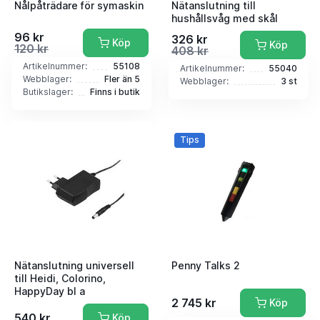
Nålpåträdare för symaskin
Nätanslutning till
hushållsvåg med skål
96 kr
326 kr
Köp
Köp
120 kr
408 kr
Artikelnummer:
55108
Artikelnummer:
55040
Webblager:
Fler än 5
Webblager:
3 st
Butikslager:
Finns i butik
Tips
Nätanslutning universell
Penny Talks 2
till Heidi, Colorino,
HappyDay bl a
2 745 kr
Köp
540 kr
Köp