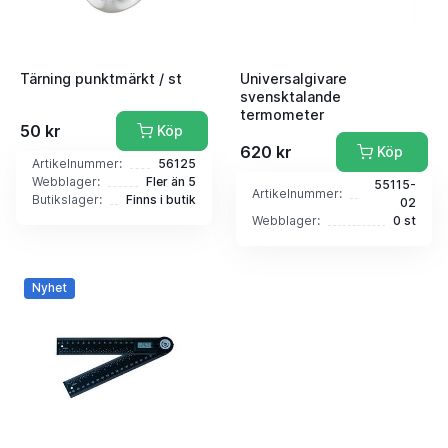
Tärning punktmärkt / st
Universalgivare
svensktalande
termometer
50 kr
Köp
620 kr
Köp
Artikelnummer:
56125
Webblager:
Fler än 5
55115-
Artikelnummer:
Butikslager:
Finns i butik
02
Webblager:
0 st
Nyhet