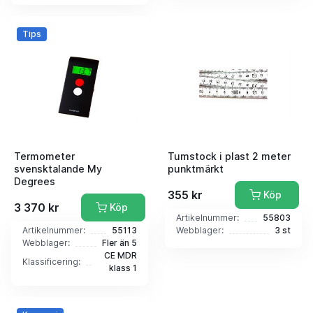
Tips
Termometer
Tumstock i plast 2 meter
svensktalande My
punktmärkt
Degrees
355 kr
Köp
3 370 kr
Köp
Artikelnummer:
55803
Artikelnummer:
55113
Webblager:
3 st
Webblager:
Fler än 5
CE MDR
Klassificering:
klass 1