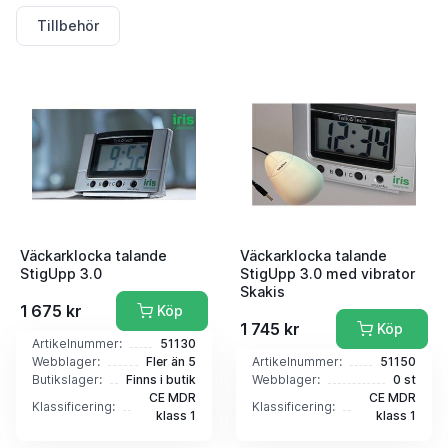
Tillbehör
Väckarklocka talande
Väckarklocka talande
StigUpp 3.0
StigUpp 3.0 med vibrator
Skakis
1 675 kr
Köp
1 745 kr
Köp
Artikelnummer:
51130
Webblager:
Fler än 5
Artikelnummer:
51150
Butikslager:
Finns i butik
Webblager:
0 st
CE MDR
CE MDR
Klassificering:
Klassificering:
klass 1
klass 1