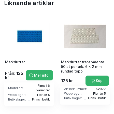
Liknande artiklar
Märkduttar
Märkduttar transparenta
50 st per ark. 6 x 2 mm
rundad topp
Från: 125
Mer info
kr
125 kr
Köp
Finns i 6
Modeller:
Artikelnummer:
52077
varianter
Webblager:
Fler än 5
Webblager:
Fler än 5
Butikslager:
Finns i butik
Butikslager:
Finns i butik