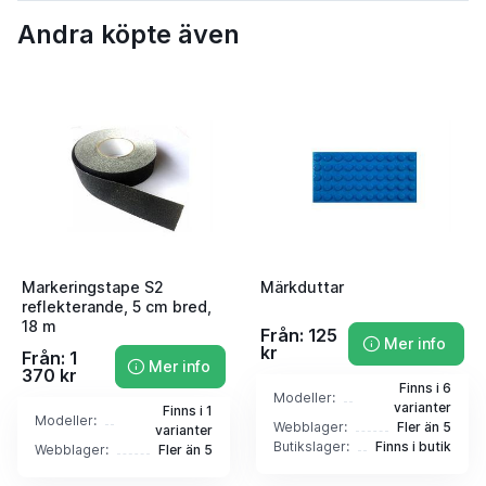
Andra köpte även
Markeringstape S2
Märkduttar
reflekterande, 5 cm bred,
18 m
Från: 125
Mer info
kr
Från: 1
Mer info
370 kr
Finns i 6
Modeller:
varianter
Finns i 1
Modeller:
Webblager:
Fler än 5
varianter
Butikslager:
Finns i butik
Webblager:
Fler än 5