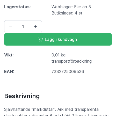
Lagerstatus:
Webblager: Fler än 5
Butikslager: 4 st
Lägg i kundvagn
Vikt:
0,01 kg
transportförpackning
EAN:
7332725009536
Beskrivning
Självhäftande "märkduttar". Ark med transparenta
plastpunkter - diameter 8 och höjd 2,5 mm. Lämpar sig