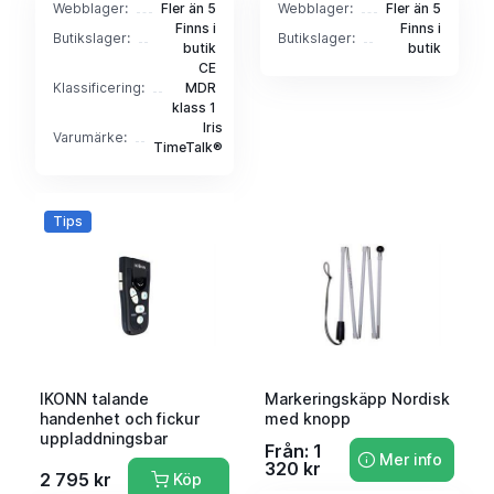
Webblager:
Fler än 5
Webblager:
Fler än 5
Finns i
Finns i
Butikslager:
Butikslager:
butik
butik
CE
Klassificering:
MDR
klass 1
Iris
Varumärke:
TimeTalk®
Tips
IKONN talande
Markeringskäpp Nordisk
handenhet och fickur
med knopp
uppladdningsbar
Från: 1
Mer info
320 kr
2 795 kr
Köp