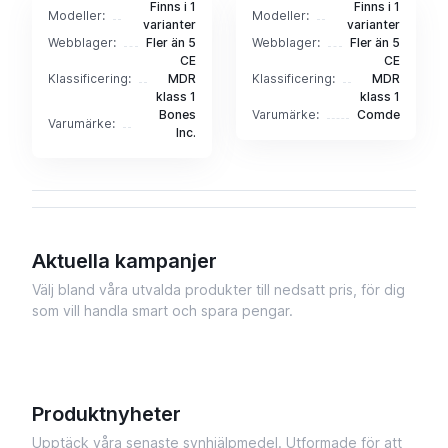
Finns i 1
Finns i 1
Modeller:
Modeller:
varianter
varianter
Webblager:
Fler än 5
Webblager:
Fler än 5
CE
CE
Klassificering:
MDR
Klassificering:
MDR
klass 1
klass 1
Bones
Varumärke:
Comde
Varumärke:
Inc.
Aktuella kampanjer
Välj bland våra utvalda produkter till nedsatt pris, för dig
som vill handla smart och spara pengar.
Produktnyheter
Upptäck våra senaste synhjälpmedel. Utformade för att