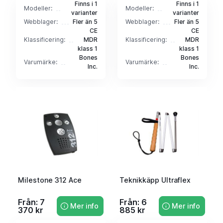
Finns i 1
Finns i 1
Modeller:
Modeller:
varianter
varianter
Webblager:
Fler än 5
Webblager:
Fler än 5
CE
CE
Klassificering:
MDR
Klassificering:
MDR
klass 1
klass 1
Bones
Bones
Varumärke:
Varumärke:
Inc.
Inc.
Milestone 312 Ace
Teknikkäpp Ultraflex
Från: 7
Från: 6
Mer info
Mer info
370 kr
885 kr