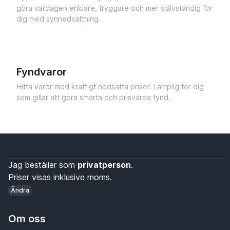
göra vardagen enklare, tryggare och mer självständig för
dig med synnedsättning.
Fyndvaror
Hitta varor med kraftigt nedsatta priser. Lämplig för dig
som gillar att göra smarta och prisvärda fynd.
Jag beställer som
privatperson
.
Priser visas inklusive moms.
Ändra
Om oss