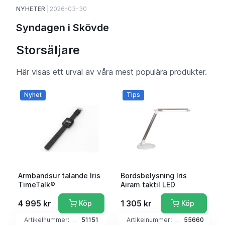
NYHETER
2026-03-30
Syndagen i Skövde
Storsäljare
Här visas ett urval av våra mest populära produkter.
Nyhet
Tips
Armbandsur talande Iris
Bordsbelysning Iris
TimeTalk®
Airam taktil LED
4 995 kr
1 305 kr
Köp
Köp
Artikelnummer:
51151
Artikelnummer:
55660