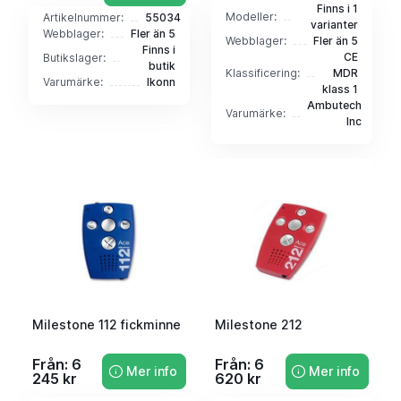
Finns i 1
Modeller:
Artikelnummer:
55034
varianter
Webblager:
Fler än 5
Webblager:
Fler än 5
Finns i
CE
Butikslager:
butik
Klassificering:
MDR
Varumärke:
Ikonn
klass 1
Ambutech
Varumärke:
Inc
Milestone 112 fickminne
Milestone 212
Från: 6
Från: 6
Mer info
Mer info
245 kr
620 kr