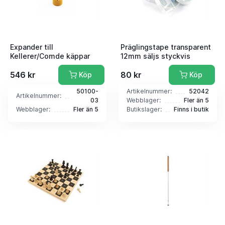
Expander till
Präglingstape transparent
Kellerer/Comde käppar
12mm säljs styckvis
546 kr
80 kr
Köp
Köp
50100-
Artikelnummer:
52042
Artikelnummer:
03
Webblager:
Fler än 5
Webblager:
Fler än 5
Butikslager:
Finns i butik