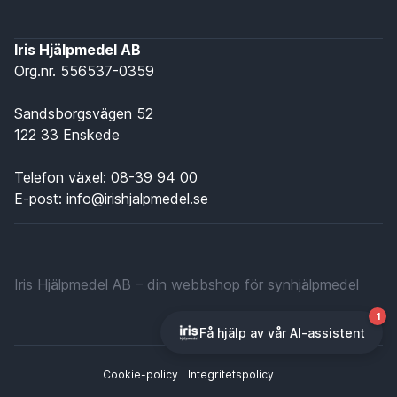
Iris Hjälpmedel AB
Org.nr. 556537-0359
Sandsborgsvägen 52
122 33 Enskede
Telefon växel:
08-39 94 00
E-post:
info@irishjalpmedel.se
Iris Hjälpmedel AB – din webbshop för synhjälpmedel
Cookie-policy
|
Integritetspolicy