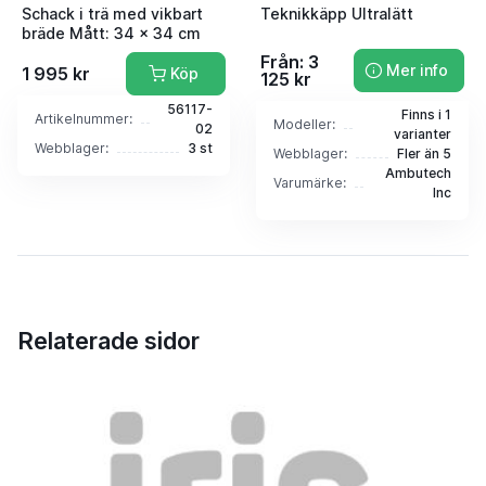
Schack i trä med vikbart
Teknikkäpp Ultralätt
bräde Mått: 34 x 34 cm
Från: 3
Mer info
1 995 kr
Köp
125 kr
56117-
Finns i 1
Artikelnummer:
Modeller:
02
varianter
Webblager:
3 st
Webblager:
Fler än 5
Ambutech
Varumärke:
Inc
Relaterade sidor