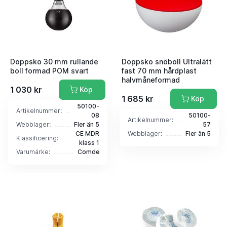
Doppsko 30 mm rullande
Doppsko snöboll Ultralätt
boll formad POM svart
fast 70 mm hårdplast
halvmåneformad
1 030 kr
Köp
1 685 kr
Köp
50100-
Artikelnummer:
08
50100-
Artikelnummer:
Webblager:
Fler än 5
57
CE MDR
Webblager:
Fler än 5
Klassificering:
klass 1
Varumärke:
Comde