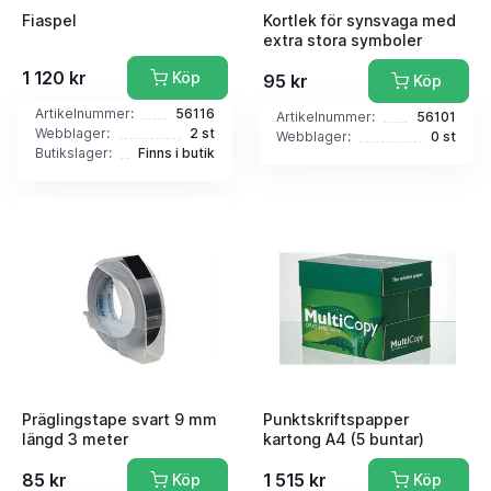
Fiaspel
Kortlek för synsvaga med
extra stora symboler
1 120 kr
Köp
95 kr
Köp
Artikelnummer:
56116
Artikelnummer:
56101
Webblager:
2 st
Webblager:
0 st
Butikslager:
Finns i butik
Präglingstape svart 9 mm
Punktskriftspapper
längd 3 meter
kartong A4 (5 buntar)
85 kr
1 515 kr
Köp
Köp