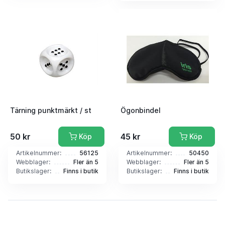
Tärning punktmärkt / st
Ögonbindel
50 kr
45 kr
Köp
Köp
Artikelnummer:
56125
Artikelnummer:
50450
Webblager:
Fler än 5
Webblager:
Fler än 5
Butikslager:
Finns i butik
Butikslager:
Finns i butik