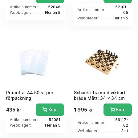
Artikelnummer:
52046
52101-
Artikelnummer:
Webblager:
Fler än 5
05
Webblager:
Fler än 5
Ritmuffar A4 50 st per
Schack i trä med vikbart
förpackning
bräde Mått: 34 x 34 cm
435 kr
1 995 kr
Köp
Köp
Artikelnummer:
52081
56117-
Artikelnummer:
Webblager:
Fler än 5
02
Webblager:
3 st