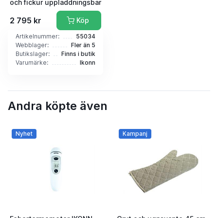
och fickur uppladdningsbar
2 795 kr
Köp
Artikelnummer:
55034
Webblager:
Fler än 5
Butikslager:
Finns i butik
Varumärke:
Ikonn
Andra köpte även
Nyhet
Kampanj