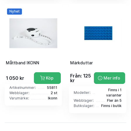
Nyhet
Måttband IKONN
Märkduttar
Från: 125
1 050 kr
Köp
Mer info
kr
Artikelnummer:
55811
Finns i 1
Modeller:
Webblager:
2 st
varianter
Varumärke:
Ikonn
Webblager:
Fler än 5
Butikslager:
Finns i butik