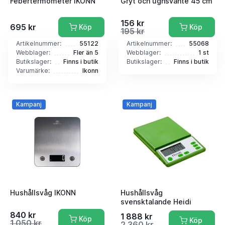
Febertermometer IKONN
Gryt och ugnsvante 45 cm
156 kr
695 kr
Köp
Köp
195 kr
Artikelnummer:
55122
Artikelnummer:
55068
Webblager:
Fler än 5
Webblager:
1 st
Butikslager:
Finns i butik
Butikslager:
Finns i butik
Varumärke:
Ikonn
Kampanj
Kampanj
Hushållsvåg IKONN
Hushållsvåg
svensktalande Heidi
840 kr
1 888 kr
Köp
Köp
1 050 kr
2 360 kr