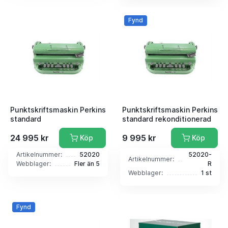
Fynd
Punktskriftsmaskin Perkins
Punktskriftsmaskin Perkins
standard
standard rekonditionerad
24 995 kr
9 995 kr
Köp
Köp
Artikelnummer:
52020
52020-
Artikelnummer:
Webblager:
Fler än 5
R
Webblager:
1 st
Fynd