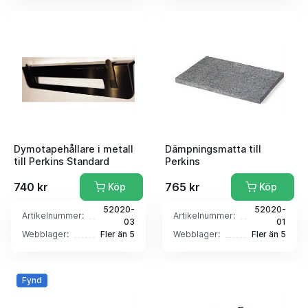
Dymotapehållare i metall
Dämpningsmatta till
till Perkins Standard
Perkins
740 kr
765 kr
Köp
Köp
52020-
52020-
Artikelnummer:
Artikelnummer:
03
01
Webblager:
Fler än 5
Webblager:
Fler än 5
Fynd