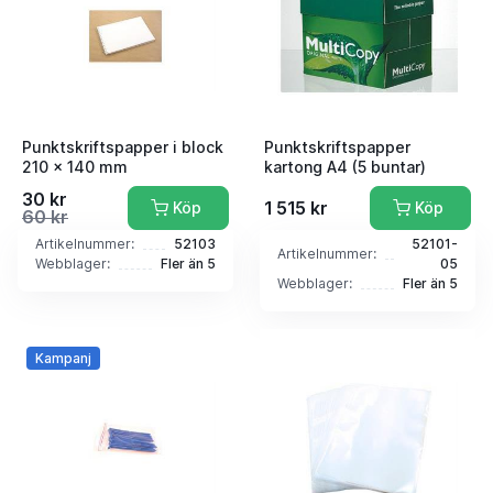
Punktskriftspapper i block
Punktskriftspapper
210 x 140 mm
kartong A4 (5 buntar)
30 kr
1 515 kr
Köp
Köp
60 kr
Artikelnummer:
52103
52101-
Artikelnummer:
Webblager:
Fler än 5
05
Webblager:
Fler än 5
Kampanj