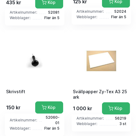
125 kr
Köp
435 kr
Köp
Artikelnummer:
52024
Artikelnummer:
52081
Webblager:
Fler än 5
Webblager:
Fler än 5
Skrivstift
Svällpapper Zy-Tex A3 25
ark
150 kr
Köp
1 000 kr
Köp
52060-
Artikelnummer:
56219
Artikelnummer:
01
Webblager:
3 st
Webblager:
Fler än 5