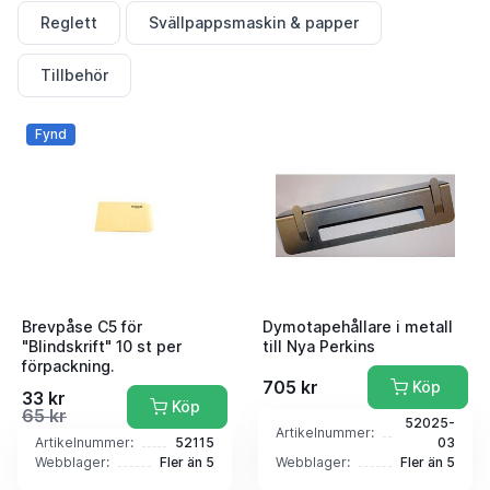
Reglett
Svällpappsmaskin & papper
Tillbehör
Fynd
Brevpåse C5 för
Dymotapehållare i metall
"Blindskrift" 10 st per
till Nya Perkins
förpackning.
705 kr
Köp
33 kr
Köp
65 kr
52025-
Artikelnummer:
Artikelnummer:
52115
03
Webblager:
Fler än 5
Webblager:
Fler än 5