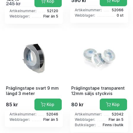
590 kr
Köp
Köp
245 kr
Artikelnummer:
52066
Artikelnummer:
52120
Webblager:
0 st
Webblager:
Fler än 5
Präglingstape svart 9 mm
Präglingstape transparent
längd 3 meter
12mm säljs styckvis
85 kr
80 kr
Köp
Köp
Artikelnummer:
52046
Artikelnummer:
52042
Webblager:
Fler än 5
Webblager:
Fler än 5
Butikslager:
Finns i butik