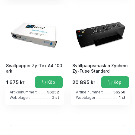
Svällpapper Zy-Tex A4 100
Svällpappsmaskin Zychem
ark
Zy-Fuse Standard
1 675 kr
20 895 kr
Köp
Köp
Artikelnummer:
56252
Artikelnummer:
56250
Webblager:
2 st
Webblager:
1 st