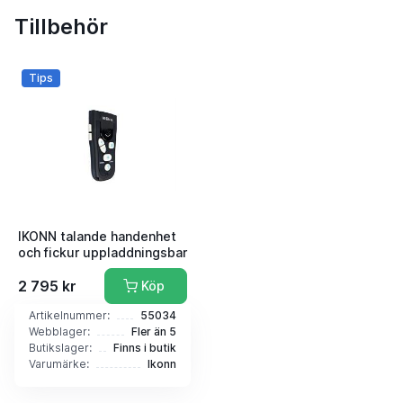
Tillbehör
Tips
IKONN talande handenhet
och fickur uppladdningsbar
2 795 kr
Köp
Artikelnummer:
55034
Webblager:
Fler än 5
Butikslager:
Finns i butik
Varumärke:
Ikonn