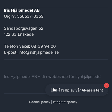
Iris Hjälpmedel AB
Org.nr. 556537-0359
Sandsborgsvägen 52
122 33 Enskede
Telefon växel:
08-39 94 00
E-post:
info@irishjalpmedel.se
Iris Hjälpmedel AB – din webbshop för synhjälpmedel
Cookie-policy
|
Integritetspolicy