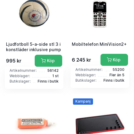
Ljudfotboll 5-a-side stl 3 i
Mobiltelefon MiniVision2+
konstläder inklusive pump
6 245 kr
Köp
995 kr
Köp
Artikelnummer:
55200
Artikelnummer:
56142
Webblager:
Fler än 5
Webblager:
1 st
Butikslager:
Finns i butik
Butikslager:
Finns i butik
Kampanj