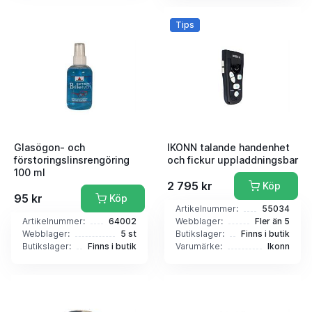
Tips
Glasögon- och
IKONN talande handenhet
förstoringslinsrengöring
och fickur uppladdningsbar
100 ml
2 795 kr
Köp
95 kr
Köp
Artikelnummer:
55034
Artikelnummer:
64002
Webblager:
Fler än 5
Webblager:
5 st
Butikslager:
Finns i butik
Butikslager:
Finns i butik
Varumärke:
Ikonn