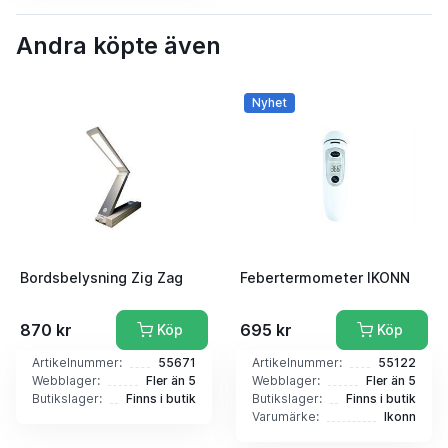
Andra köpte även
Nyhet
Bordsbelysning Zig Zag
Febertermometer IKONN
870 kr
695 kr
Köp
Köp
Artikelnummer:
55671
Artikelnummer:
55122
Webblager:
Fler än 5
Webblager:
Fler än 5
Butikslager:
Finns i butik
Butikslager:
Finns i butik
Varumärke:
Ikonn