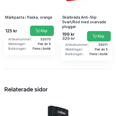
Märkpasta i flaska, orange
Skärbräda Anti-Slip
Svart/Röd med svarvade
pluggar
125 kr
Köp
199 kr
Köp
325 kr
Artikelnummer:
52070
Webblager:
Fler än 5
Artikelnummer:
55011
Butikslager:
Finns i butik
Webblager:
Fler än 5
Butikslager:
Finns i butik
Relaterade sidor