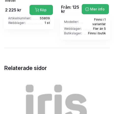
meter
Från: 125
Mer info
2 225 kr
Köp
kr
Artikelnummer:
55809
Finns i 1
Modeller:
Webblager:
1 st
varianter
Webblager:
Fler än 5
Butikslager:
Finns i butik
Relaterade sidor