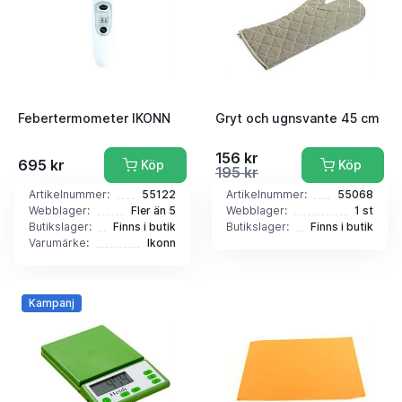
Febertermometer IKONN
Gryt och ugnsvante 45 cm
156 kr
695 kr
Köp
Köp
195 kr
Artikelnummer:
55122
Artikelnummer:
55068
Webblager:
Fler än 5
Webblager:
1 st
Butikslager:
Finns i butik
Butikslager:
Finns i butik
Varumärke:
Ikonn
Kampanj