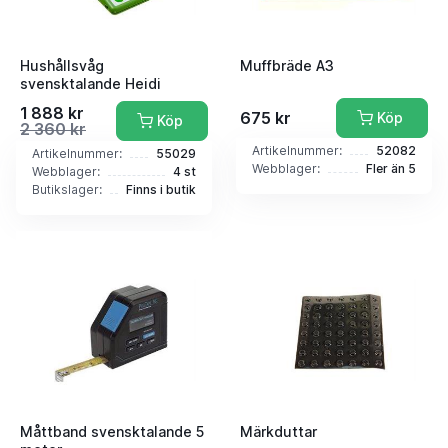
Hushållsvåg
Muffbräde A3
svensktalande Heidi
1 888 kr
675 kr
Köp
Köp
2 360 kr
Artikelnummer:
52082
Artikelnummer:
55029
Webblager:
Fler än 5
Webblager:
4 st
Butikslager:
Finns i butik
Måttband svensktalande 5
Märkduttar