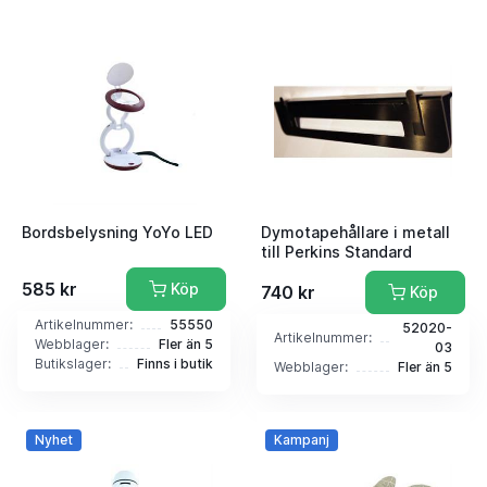
Bordsbelysning YoYo LED
Dymotapehållare i metall
till Perkins Standard
585 kr
Köp
740 kr
Köp
Artikelnummer:
55550
52020-
Artikelnummer:
Webblager:
Fler än 5
03
Butikslager:
Finns i butik
Webblager:
Fler än 5
Nyhet
Kampanj