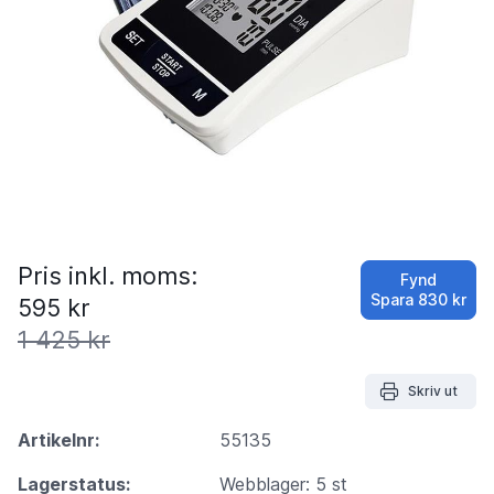
Pris inkl. moms:
Fynd
Spara
830 kr
595 kr
1 425 kr
Skriv ut
Artikelnr:
55135
Lagerstatus:
Webblager: 5 st