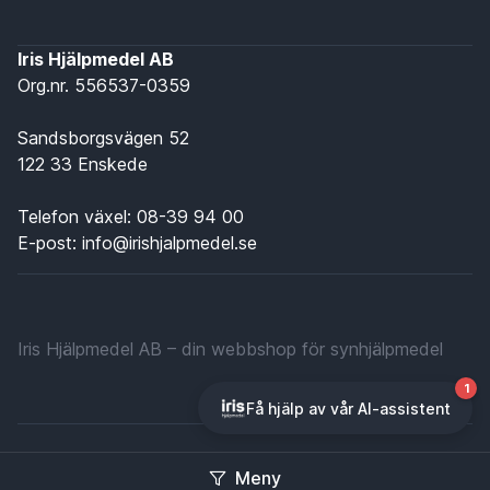
Iris Hjälpmedel AB
Org.nr. 556537-0359
Sandsborgsvägen 52
122 33 Enskede
Telefon växel:
08-39 94 00
E-post:
info@irishjalpmedel.se
Iris Hjälpmedel AB – din webbshop för synhjälpmedel
Cookie-policy
|
Integritetspolicy
Meny