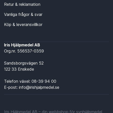
Retur & reklamation
Vanliga frågor & svar
Köp & leveransvillkor
Iris Hjälpmedel AB
Org.nr. 556537-0359
Sandsborgsvägen 52
122 33 Enskede
Telefon växel:
08-39 94 00
E-post:
info@irishjalpmedel.se
Iris Hjälpmedel AB – din webbshop för synhjälpmedel