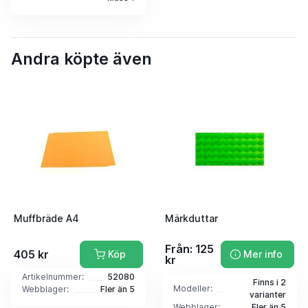
Andra köpte även
Muffbräde A4
Märkduttar
Från: 125
405 kr
Köp
Mer info
kr
Artikelnummer:
52080
Finns i 2
Modeller:
Webblager:
Fler än 5
varianter
Webblager:
Fler än 5