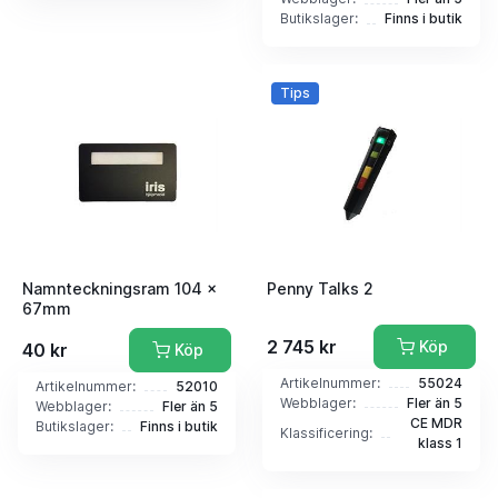
Butikslager:
Finns i butik
Tips
Namnteckningsram 104 x
Penny Talks 2
67mm
2 745 kr
Köp
40 kr
Köp
Artikelnummer:
55024
Artikelnummer:
52010
Webblager:
Fler än 5
Webblager:
Fler än 5
CE MDR
Butikslager:
Finns i butik
Klassificering:
klass 1