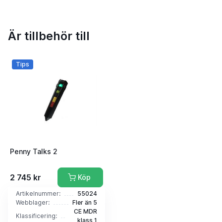
Är tillbehör till
Tips
Penny Talks 2
2 745 kr
Köp
Artikelnummer:
55024
Webblager:
Fler än 5
CE MDR
Klassificering:
klass 1