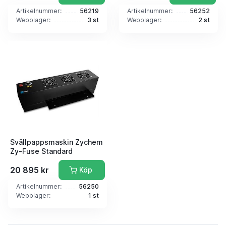
Artikelnummer:
56219
Artikelnummer:
56252
Webblager:
3 st
Webblager:
2 st
Svällpappsmaskin Zychem
Zy-Fuse Standard
20 895 kr
Köp
Artikelnummer:
56250
Webblager:
1 st