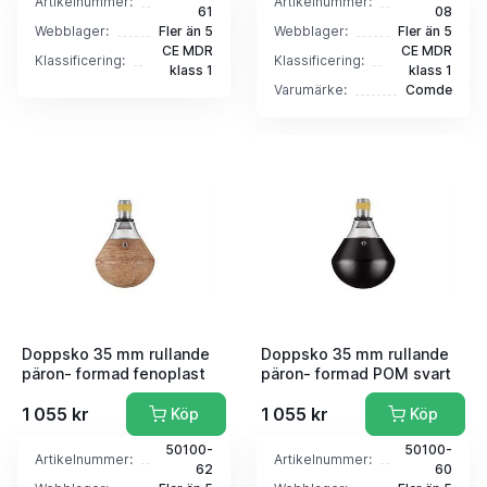
Artikelnummer:
Artikelnummer:
61
08
Webblager:
Fler än 5
Webblager:
Fler än 5
CE MDR
CE MDR
Klassificering:
Klassificering:
klass 1
klass 1
Varumärke:
Comde
Doppsko 35 mm rullande
Doppsko 35 mm rullande
päron- formad fenoplast
päron- formad POM svart
1 055 kr
1 055 kr
Köp
Köp
50100-
50100-
Artikelnummer:
Artikelnummer:
62
60