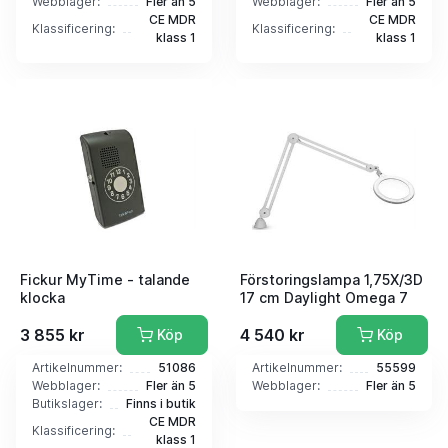
Webblager:
Fler än 5
Webblager:
Fler än 5
CE MDR
CE MDR
Klassificering:
Klassificering:
klass 1
klass 1
Fickur MyTime - talande
Förstoringslampa 1,75X/3D
klocka
17 cm Daylight Omega 7
3 855 kr
4 540 kr
Köp
Köp
Artikelnummer:
51086
Artikelnummer:
55599
Webblager:
Fler än 5
Webblager:
Fler än 5
Butikslager:
Finns i butik
CE MDR
Klassificering:
klass 1