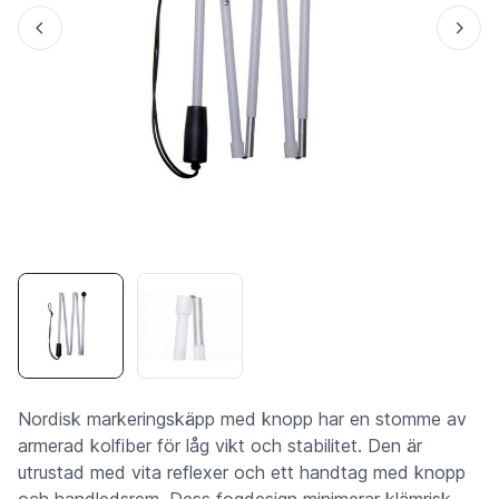
Nordisk markeringskäpp med knopp har en stomme av
armerad kolfiber för låg vikt och stabilitet. Den är
utrustad med vita reflexer och ett handtag med knopp
och handledsrem. Dess fogdesign minimerar klämrisk