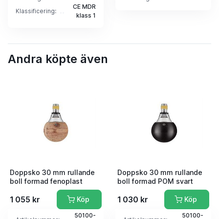
CE MDR
Klassificering:
klass 1
Andra köpte även
Doppsko 30 mm rullande
Doppsko 30 mm rullande
boll formad fenoplast
boll formad POM svart
1 055 kr
1 030 kr
Köp
Köp
50100-
50100-