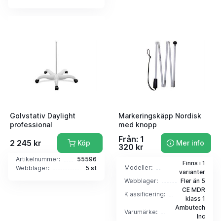
Golvstativ Daylight
Markeringskäpp Nordisk
professional
med knopp
Från: 1
2 245 kr
Köp
Mer info
320 kr
Artikelnummer:
55596
Finns i 1
Modeller:
Webblager:
5 st
varianter
Webblager:
Fler än 5
CE MDR
Klassificering:
klass 1
Ambutech
Varumärke:
Inc