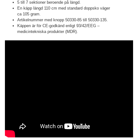
5 till 7 sektioner beroende på längd.
En käpp längd 110 cm med standard doppsko väger
ca 105 gram.
Artikelnummer med knopp 50330-85 till 50330-135.
Käppen är för CE-godkänd enligt 93/42/EEG –
medicintekniska produkter (MDR).