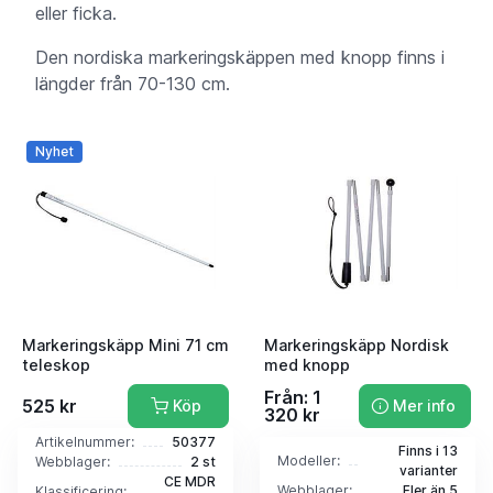
eller ficka.
Den nordiska markeringskäppen med knopp finns i
längder från 70-130 cm.
Nyhet
Markeringskäpp Mini 71 cm
Markeringskäpp Nordisk
teleskop
med knopp
Från: 1
525 kr
Köp
Mer info
320 kr
Artikelnummer:
50377
Finns i 13
Modeller:
Webblager:
2 st
varianter
CE MDR
Webblager:
Fler än 5
Klassificering: