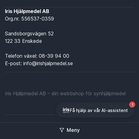
Iris Hjälpmedel AB
Org.nr. 556537-0359
Sandsborgsvägen 52
122 33 Enskede
Telefon växel:
08-39 94 00
E-post:
info@irishjalpmedel.se
Iris Hjälpmedel AB – din webbshop för synhjälpmedel
Cookie-policy
|
Integritetspolicy
Meny