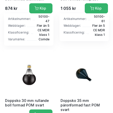
874 kr
1 055 kr
Köp
Köp
50100-
50100-
Artikelnummer:
Artikelnummer:
47
61
Webblager:
Fler än 5
Webblager:
Fler än 5
CE MDR
CE MDR
Klassificering:
Klassificering:
klass 1
klass 1
Varumärke:
Comde
Doppsko 30 mm rullande
Doppsko 35 mm
boll formad POM svart
päronformad fast POM
svart