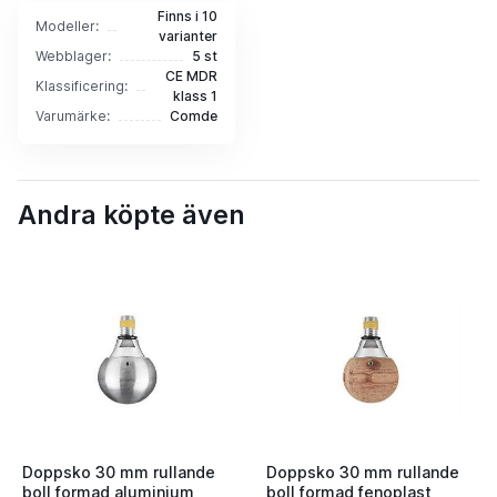
Finns i 10
Modeller:
varianter
Webblager:
5 st
CE MDR
Klassificering:
klass 1
Varumärke:
Comde
Andra köpte även
Doppsko 30 mm rullande
Doppsko 30 mm rullande
boll formad aluminium
boll formad fenoplast