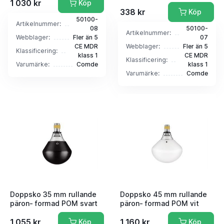
1 030 kr
Köp
338 kr
Köp
50100-
Artikelnummer:
08
50100-
Artikelnummer:
Webblager:
Fler än 5
07
CE MDR
Webblager:
Fler än 5
Klassificering:
klass 1
CE MDR
Klassificering:
Varumärke:
Comde
klass 1
Varumärke:
Comde
Doppsko 35 mm rullande
Doppsko 45 mm rullande
päron- formad POM svart
päron- formad POM vit
1 055 kr
1 160 kr
Köp
Köp