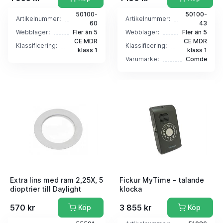
50100-
50100-
Artikelnummer:
Artikelnummer:
60
43
Webblager:
Fler än 5
Webblager:
Fler än 5
CE MDR
CE MDR
Klassificering:
Klassificering:
klass 1
klass 1
Varumärke:
Comde
Extra lins med ram 2,25X, 5
Fickur MyTime - talande
dioptrier till Daylight
klocka
570 kr
3 855 kr
Köp
Köp