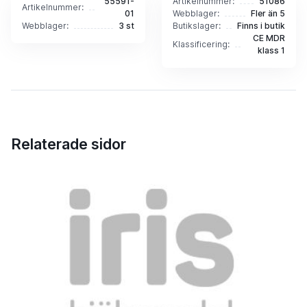
55591-
Artikelnummer:
51086
Artikelnummer:
01
Webblager:
Fler än 5
Webblager:
3 st
Butikslager:
Finns i butik
CE MDR
Klassificering:
klass 1
Relaterade sidor