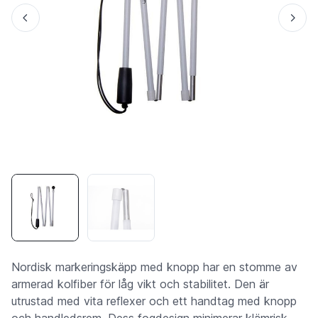
Nordisk markeringskäpp med knopp har en stomme av
armerad kolfiber för låg vikt och stabilitet. Den är
utrustad med vita reflexer och ett handtag med knopp
och handledsrem. Dess fogdesign minimerar klämrisk