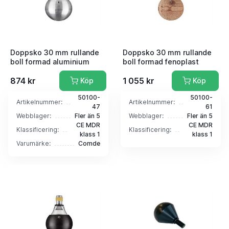
Doppsko 30 mm rullande
Doppsko 30 mm rullande
boll formad aluminium
boll formad fenoplast
874 kr
1 055 kr
Köp
Köp
50100-
50100-
Artikelnummer:
Artikelnummer:
47
61
Webblager:
Fler än 5
Webblager:
Fler än 5
CE MDR
CE MDR
Klassificering:
Klassificering:
klass 1
klass 1
Varumärke:
Comde