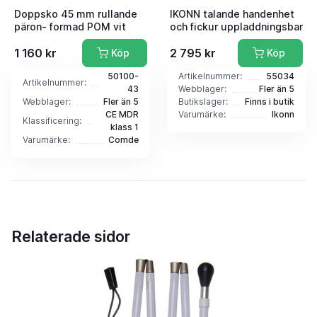
Doppsko 45 mm rullande
IKONN talande handenhet
päron- formad POM vit
och fickur uppladdningsbar
1 160 kr
2 795 kr
Köp
Köp
50100-
Artikelnummer:
55034
Artikelnummer:
43
Webblager:
Fler än 5
Webblager:
Fler än 5
Butikslager:
Finns i butik
CE MDR
Varumärke:
Ikonn
Klassificering:
klass 1
Varumärke:
Comde
Relaterade sidor