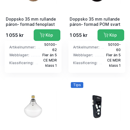
Doppsko 35 mm rullande
Doppsko 35 mm rullande
päron- formad fenoplast
päron- formad POM svart
1 055 kr
1 055 kr
Köp
Köp
50100-
50100-
Artikelnummer:
Artikelnummer:
62
60
Webblager:
Fler än 5
Webblager:
Fler än 5
CE MDR
CE MDR
Klassificering:
Klassificering:
klass 1
klass 1
Tips