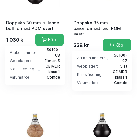
Doppsko 30 mm rullande
Doppsko 35 mm
boll formad POM svart
päronformad fast POM
svart
1 030 kr
Köp
338 kr
Köp
50100-
Artikelnummer:
08
50100-
Artikelnummer:
Webblager:
Fler än 5
07
CE MDR
Webblager:
5 st
Klassificering:
klass 1
CE MDR
Klassificering:
Varumärke:
Comde
klass 1
Varumärke:
Comde