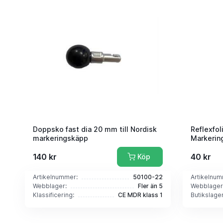
Doppsko fast dia 20 mm till Nordisk
Reflexfoli
markeringskäpp
Markerin
140 kr
40 kr
Köp
Artikelnummer:
50100-22
Artikelnum
Webblager:
Fler än 5
Webblager
Klassificering:
CE MDR klass 1
Butikslager