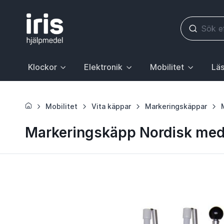
Klockor
Elektronik
Mobilitet
Läs
Huvudrubrik med undermeny. För att gå till sidan Klockor, 
Huvudrubrik med undermeny. För att gå till
Huvudrubrik med underme
Huvudr
Mobilitet
Vita käppar
Markeringskäppar
Markeringskäpp Nordisk med