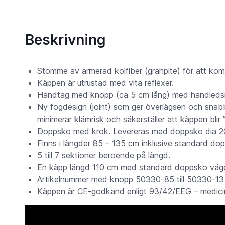
Beskrivning
Stomme av armerad kolfiber (grahpite) för att kombi
Käppen är utrustad med vita reflexer.
Handtag med knopp (ca 5 cm lång) med handledsrem
Ny fogdesign (joint) som ger överlägsen och sn
minimerar klämrisk och säkerställer att käppen blir 
Doppsko med krok. Levereras med doppsko dia 2
Finns i längder 85 – 135 cm inklusive standard do
5 till 7 sektioner beroende på längd.
En käpp längd 110 cm med standard doppsko väge
Artikelnummer med knopp 50330-85 till 50330-13
Käppen är CE-godkänd enligt 93/42/EEG – medici