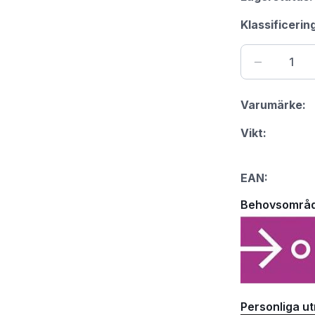
Klassificerin
Varumärke:
Vikt:
EAN:
Behovsområ
Personliga u