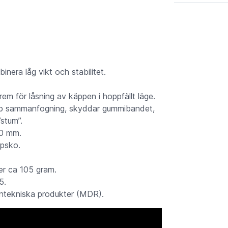
nera låg vikt och stabilitet.
 för låsning av käppen i hoppfällt läge.
abb sammanfogning, skyddar gummibandet,
”stum”.
0 mm.
ppsko.
r ca 105 gram.
5.
ntekniska produkter (MDR).