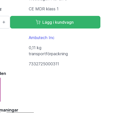
g:
CE MDR klass 1
Lägg i kundvagn
Ambutech Inc
0,11 kg
transportförpackning
7332725000311
den
tmaningar