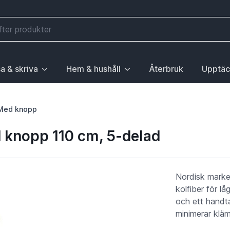
a & skriva
Hem & hushåll
Återbruk
Upptäc
välj första posten: Gå till sida.
 sidan Elektronik, välj första posten: Gå till sida.
ny. För att gå till sidan Mobilitet, välj första posten: Gå till
ubrik med undermeny. För att gå till sidan Läsa & skriva, välj 
Huvudrubrik med undermeny. För att gå till sida
Huvudrubri
Med knopp
 knopp 110 cm, 5-delad
Nordisk mark
kolfiber för lå
och ett handt
minimerar kläm