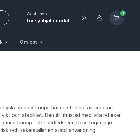
0
Webbshop
Logga in
för synhjälpmedel
k
Om oss
 sida.
första posten: Gå till sida.
n Hem & hushåll, välj första posten: Gå till sida.
k med undermeny. För att gå till sidan Upptäck, välj första pos
Huvudrubrik med undermeny. För att gå till sidan Om oss,
eringskäpp med knopp har en stomme av armerad
g vikt och stabilitet. Den är utrustad med vita reflexer
ag med knopp och handledsrem. Dess fogdesign
risk och säkerställer en stabil användning.