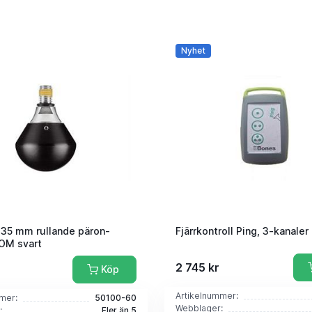
Nyhet
35 mm rullande päron-
Fjärrkontroll Ping, 3-kanaler
OM svart
2 745 kr
Köp
Artikelnummer:
mer:
50100-60
Webblager:
:
Fler än 5