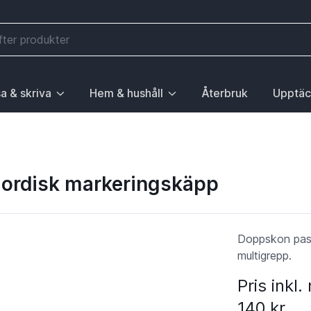
a & skriva
Hem & hushåll
Återbruk
Upptäc
välj första posten: Gå till sida.
 sidan Elektronik, välj första posten: Gå till sida.
ny. För att gå till sidan Mobilitet, välj första posten: Gå till
ubrik med undermeny. För att gå till sidan Läsa & skriva, välj 
Huvudrubrik med undermeny. För att gå till sida
Huvudrubri
 Nordisk markeringskäpp
Doppskon pass
multigrepp.
Pris inkl
140 kr