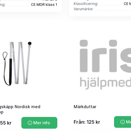
Klassificering:
CE 
ing:
CE MDR klass 1
Varumärke:
gskäpp Nordisk med
Märkduttar
pp
Från: 125 kr
Me
455 kr
Mer info