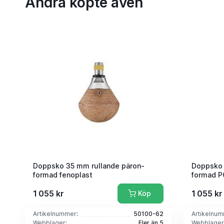
Andra köpte även
Doppsko 35 mm rullande päron-
Doppsko 
formad fenoplast
formad P
1 055 kr
1 055 kr
Köp
Artikelnummer:
50100-62
Artikelnum
Webblager:
Fler än 5
Webblager