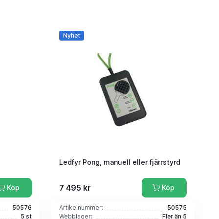
Nyhet
Ledfyr Pong, manuell eller fjärrstyrd
7 495 kr
Köp
Köp
50576
Artikelnummer:
50575
5 st
Webblager:
Fler än 5