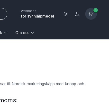
0
Webbshop
Logga in
för synhjälpmedel
k
Om oss
 sida.
första posten: Gå till sida.
n Hem & hushåll, välj första posten: Gå till sida.
k med undermeny. För att gå till sidan Upptäck, välj första pos
Huvudrubrik med undermeny. För att gå till sidan Om oss,
ar till Nordisk markeringskäpp med knopp och
. moms: