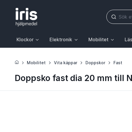
Klockor
Elektronik
Mobilitet
Läs
Huvudrubrik med undermeny. För att gå till sidan Klockor, 
Huvudrubrik med undermeny. För att gå till
Huvudrubrik med underme
Huvudr
Mobilitet
Vita käppar
Doppskor
Fast
Doppsko fast dia 20 mm till