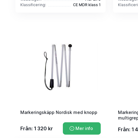
Klassificering:
CE MDR klass 1
Klassificer
Markeringskäpp Nordisk med knopp
Markerin
multigre
Från: 1 320 kr
Mer info
Från: 1 