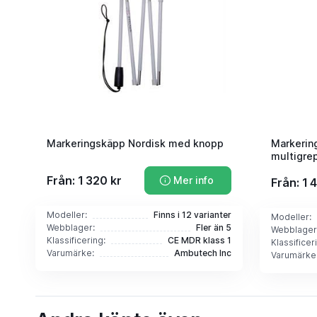
Markeringskäpp Nordisk med knopp
Markerin
multigre
Från: 1 320 kr
Mer info
Från: 1 
Modeller:
Finns i 12 varianter
Modeller:
Webblager:
Fler än 5
Webblager
Klassificering:
CE MDR klass 1
Klassificer
Varumärke:
Ambutech Inc
Varumärke