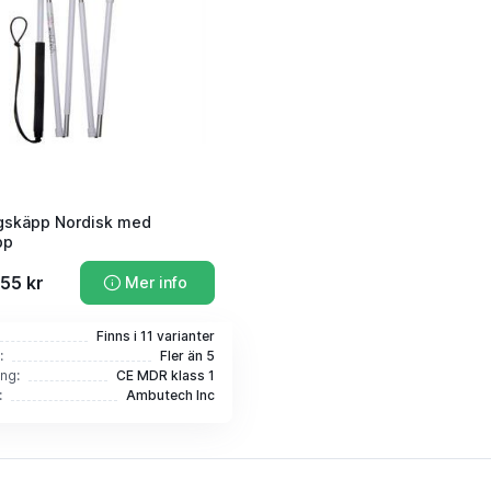
gskäpp Nordisk med
pp
455 kr
Mer info
Finns i 11 varianter
:
Fler än 5
ing:
CE MDR klass 1
:
Ambutech Inc