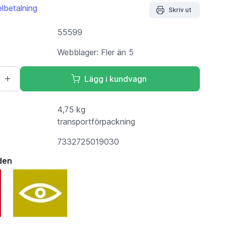
lbetalning
Skriv ut
55599
Webblager: Fler än 5
Lägg i kundvagn
4,75 kg
transportförpackning
7332725019030
den