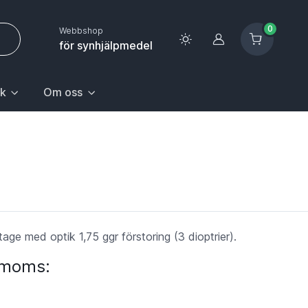
0
Webbshop
Logga in
för synhjälpmedel
k
Om oss
 sida.
första posten: Gå till sida.
n Hem & hushåll, välj första posten: Gå till sida.
k med undermeny. För att gå till sidan Upptäck, välj första pos
Huvudrubrik med undermeny. För att gå till sidan Om oss,
ge med optik 1,75 ggr förstoring (3 dioptrier).
. moms: