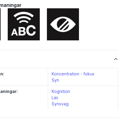
tmaningar
n:
Koncentration - fokus
Syn
aningar:
Kognition
Läs
Synsvag