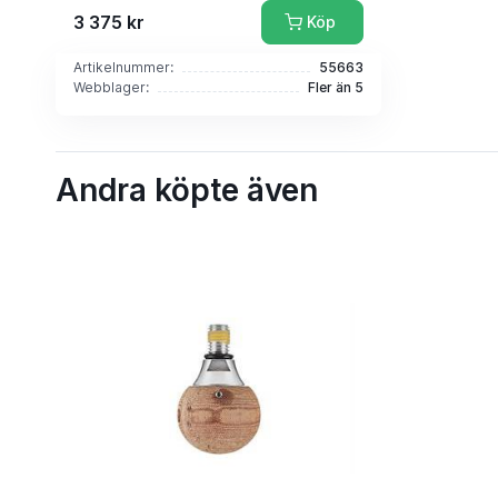
3 375 kr
Köp
Artikelnummer:
55663
Webblager:
Fler än 5
Andra köpte även