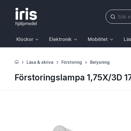
Klockor
Elektronik
Mobilitet
Läs
Huvudrubrik med undermeny. För att gå till sidan Klockor, 
Huvudrubrik med undermeny. För att gå till
Huvudrubrik med underme
Huvudr
Läsa & skriva
Förstoring
Belysning
Förstoringslampa 1,75X/3D 1