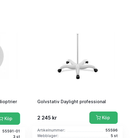
dioptrier
Golvstativ Daylight professional
2 245 kr
Köp
Köp
Artikelnummer:
55596
55591-01
Webblager:
5 st
3 st