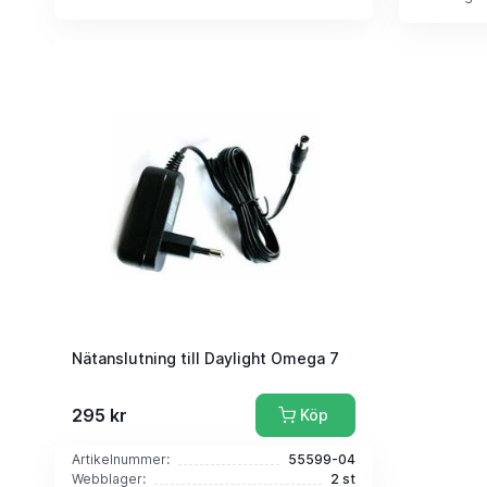
Nätanslutning till Daylight Omega 7
295 kr
Köp
Artikelnummer:
55599-04
Webblager:
2 st