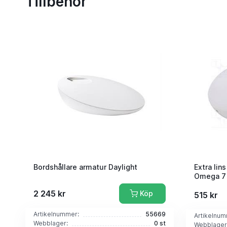
Tillbehör
Bordshållare armatur Daylight
Extra lins
Omega 7
2 245 kr
Köp
515 kr
Artikelnummer:
55669
Artikelnum
Webblager:
0 st
Webblager