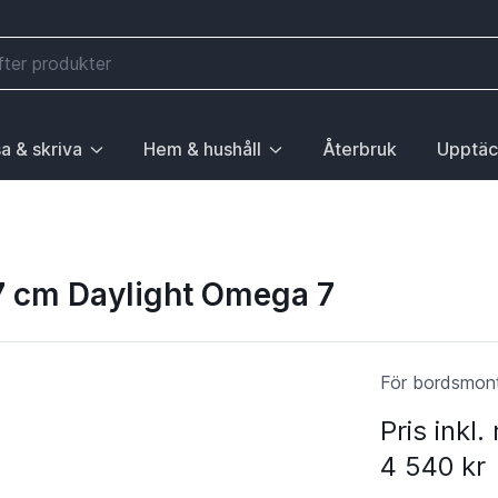
a & skriva
Hem & hushåll
Återbruk
Upptäc
välj första posten: Gå till sida.
 sidan Elektronik, välj första posten: Gå till sida.
ny. För att gå till sidan Mobilitet, välj första posten: Gå till
ubrik med undermeny. För att gå till sidan Läsa & skriva, välj 
Huvudrubrik med undermeny. För att gå till sida
Huvudrubri
7 cm Daylight Omega 7
För bordsmonta
Pris inkl
4 540 kr