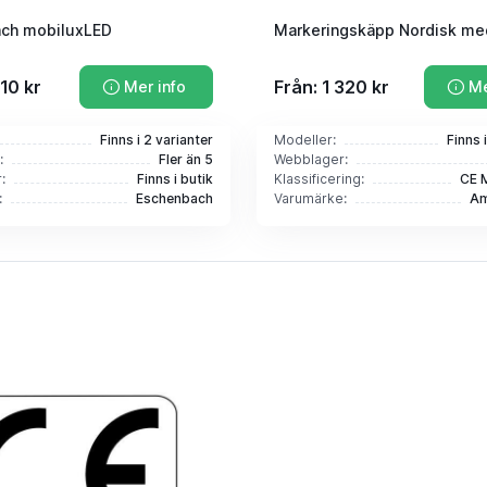
ch mobiluxLED
Markeringskäpp Nordisk me
210 kr
Från: 1 320 kr
Mer info
Me
Finns i 2 varianter
Modeller:
Finns 
:
Fler än 5
Webblager:
:
Finns i butik
Klassificering:
CE 
:
Eschenbach
Varumärke:
Am