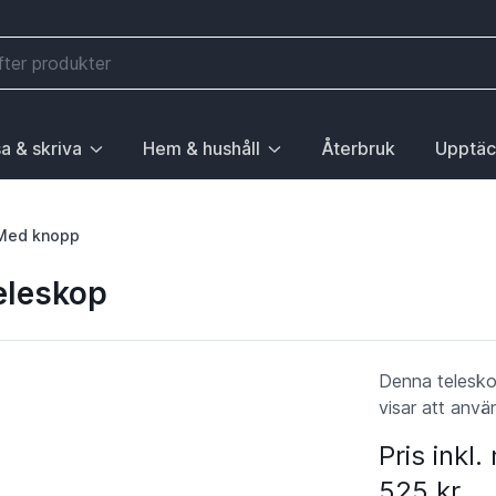
a & skriva
Hem & hushåll
Återbruk
Upptäc
välj första posten: Gå till sida.
 sidan Elektronik, välj första posten: Gå till sida.
ny. För att gå till sidan Mobilitet, välj första posten: Gå till
ubrik med undermeny. För att gå till sidan Läsa & skriva, välj 
Huvudrubrik med undermeny. För att gå till sida
Huvudrubri
Med knopp
eleskop
Denna telesko
visar att anv
Pris inkl
525 kr