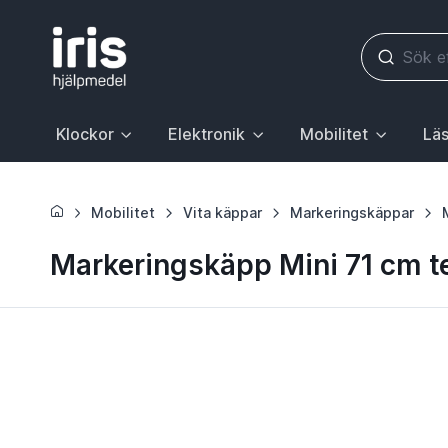
Klockor
Elektronik
Mobilitet
Läs
Huvudrubrik med undermeny. För att gå till sidan Klockor, 
Huvudrubrik med undermeny. För att gå till
Huvudrubrik med underme
Huvudr
Mobilitet
Vita käppar
Markeringskäppar
Markeringskäpp Mini 71 cm t