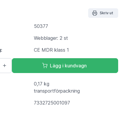
Skriv ut
50377
Webblager: 2 st
g:
CE MDR klass 1
Lägg i kundvagn
0,17 kg
transportförpackning
7332725001097