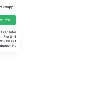
d knopp
r info
i 1 varianter
Fler än 5
MDR klass 1
butech Inc