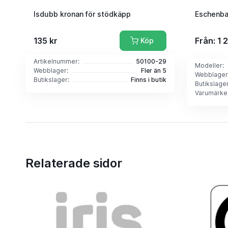
Isdubb kronan för stödkäpp
Eschenba
135 kr
Från: 1 
Köp
Artikelnummer:
50100-29
Modeller:
Webblager:
Fler än 5
Webblager
Butikslager:
Finns i butik
Butikslager
Varumärke
Relaterade sidor