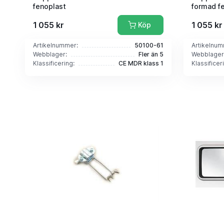
fenoplast
formad f
1 055 kr
1 055 kr
Köp
Artikelnummer:
50100-61
Artikelnum
Webblager:
Fler än 5
Webblager
Klassificering:
CE MDR klass 1
Klassificer