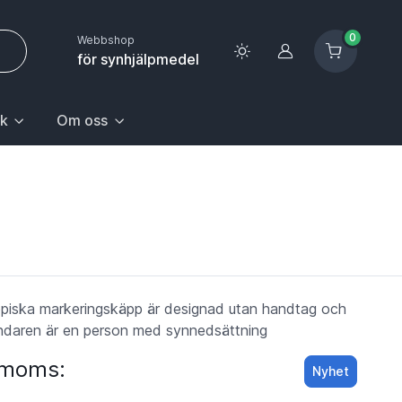
0
Webbshop
Logga in
för synhjälpmedel
k
Om oss
 sida.
första posten: Gå till sida.
n Hem & hushåll, välj första posten: Gå till sida.
k med undermeny. För att gå till sidan Upptäck, välj första pos
Huvudrubrik med undermeny. För att gå till sidan Om oss,
piska markeringskäpp är designad utan handtag och
ändaren är en person med synnedsättning
. moms:
Nyhet