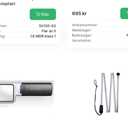
enoplast
695 kr
Köp
Artikelnummer:
mer:
50100-62
Webblager:
:
Fler än 5
Butikslager:
ing:
CE MDR klass 1
Varumärke: