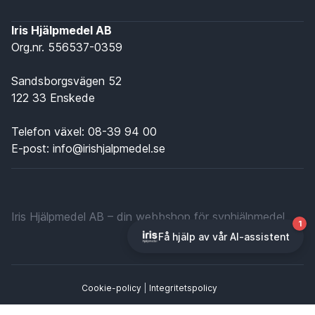
Iris Hjälpmedel AB
Org.nr. 556537-0359
Sandsborgsvägen 52
122 33 Enskede
Telefon växel:
08-39 94 00
E-post:
info@irishjalpmedel.se
Iris Hjälpmedel AB – din webbshop för synhjälpmedel
Cookie-policy
|
Integritetspolicy