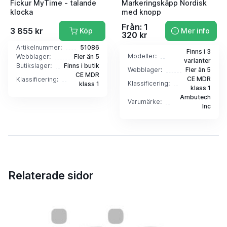
Fickur MyTime - talande
Markeringskäpp Nordisk
klocka
med knopp
Från: 1
3 855 kr
Köp
Mer info
320 kr
Artikelnummer:
51086
Finns i 3
Modeller:
Webblager:
Fler än 5
varianter
Butikslager:
Finns i butik
Webblager:
Fler än 5
CE MDR
CE MDR
Klassificering:
Klassificering:
klass 1
klass 1
Ambutech
Varumärke:
Inc
Relaterade sidor