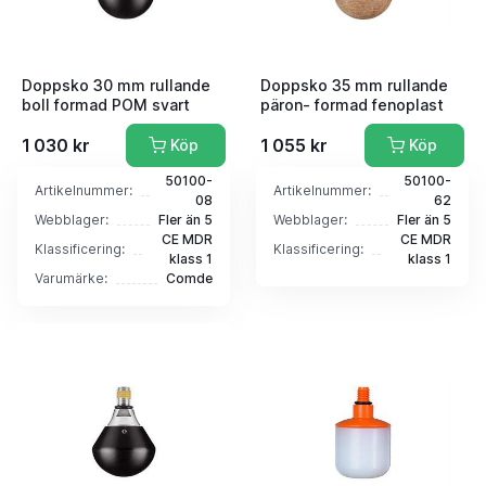
Doppsko 30 mm rullande
Doppsko 35 mm rullande
boll formad POM svart
päron- formad fenoplast
1 030 kr
1 055 kr
Köp
Köp
50100-
50100-
Artikelnummer:
Artikelnummer:
08
62
Webblager:
Fler än 5
Webblager:
Fler än 5
CE MDR
CE MDR
Klassificering:
Klassificering:
klass 1
klass 1
Varumärke:
Comde