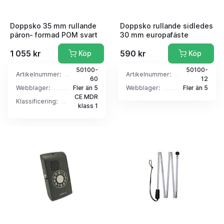
Doppsko 35 mm rullande
Doppsko rullande sidledes
päron- formad POM svart
30 mm europafäste
1 055 kr
590 kr
Köp
Köp
50100-
50100-
Artikelnummer:
Artikelnummer:
60
12
Webblager:
Fler än 5
Webblager:
Fler än 5
CE MDR
Klassificering:
klass 1