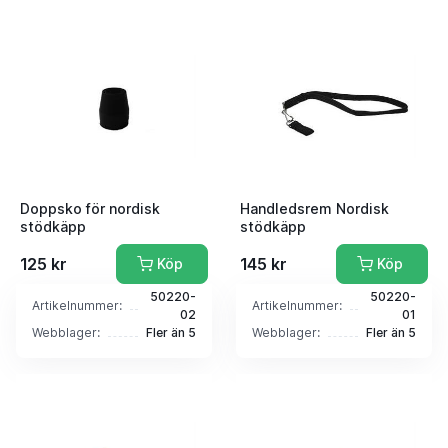
Doppsko för nordisk
Handledsrem Nordisk
stödkäpp
stödkäpp
125 kr
145 kr
Köp
Köp
50220-
50220-
Artikelnummer:
Artikelnummer:
02
01
Webblager:
Fler än 5
Webblager:
Fler än 5