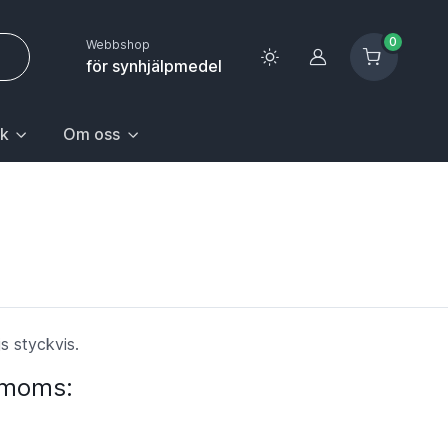
0
Webbshop
Logga in
för synhjälpmedel
k
Om oss
 sida.
första posten: Gå till sida.
n Hem & hushåll, välj första posten: Gå till sida.
k med undermeny. För att gå till sidan Upptäck, välj första pos
Huvudrubrik med undermeny. För att gå till sidan Om oss,
js styckvis.
. moms: