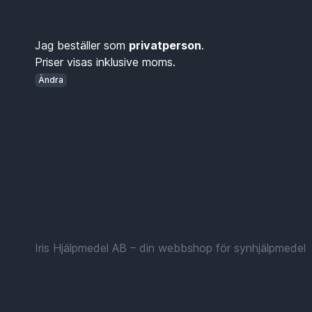
Jag beställer som
privatperson
.
Priser visas inklusive moms.
Ändra
Iris Hjälpmedel AB – din webbshop för synhjälpmedel