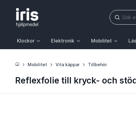
Klockor
Elektronik
Mobilitet
Läs
Huvudrubrik med undermeny. För att gå till sidan Klockor, 
Huvudrubrik med undermeny. För att gå till
Huvudrubrik med underme
Huvudr
Mobilitet
Vita käppar
Tillbehör
Reflexfolie till kryck- och st