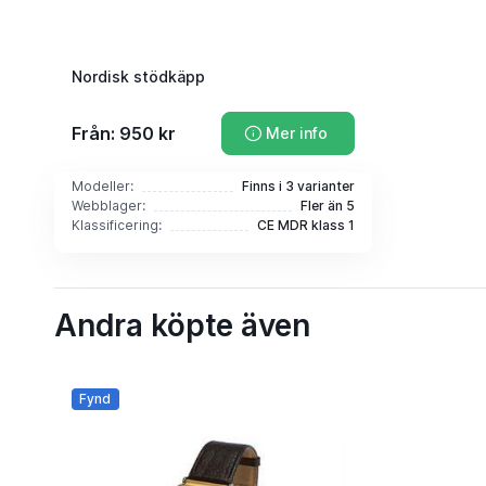
Nordisk stödkäpp
Från: 950 kr
Mer info
Modeller:
Finns i 3 varianter
Webblager:
Fler än 5
Klassificering:
CE MDR klass 1
Andra köpte även
Fynd