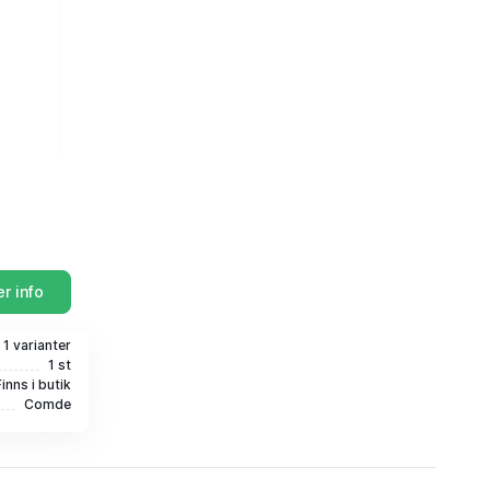
r info
i 1 varianter
1 st
Finns i butik
Comde