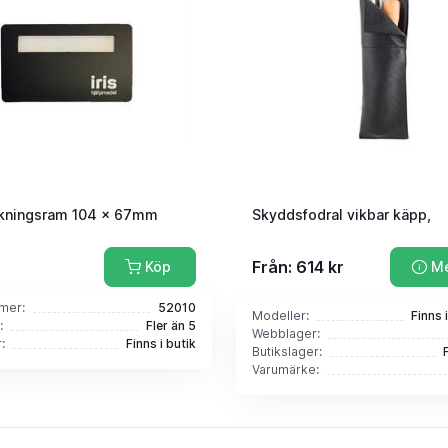
kningsram 104 x 67mm
Skyddsfodral vikbar käpp,
Från: 614 kr
Köp
Me
mer:
52010
Modeller:
Finns 
:
Fler än 5
Webblager:
:
Finns i butik
Butikslager:
Varumärke: