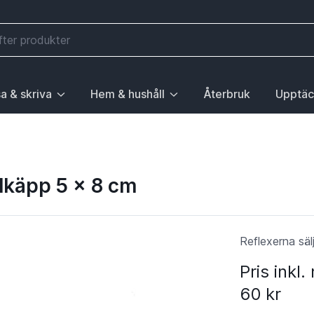
a & skriva
Hem & hushåll
Återbruk
Upptäc
välj första posten: Gå till sida.
 sidan Elektronik, välj första posten: Gå till sida.
ny. För att gå till sidan Mobilitet, välj första posten: Gå till
ubrik med undermeny. För att gå till sidan Läsa & skriva, välj 
Huvudrubrik med undermeny. För att gå till sida
Huvudrubri
ödkäpp 5 x 8 cm
Reflexerna säl
Pris inkl
60 kr