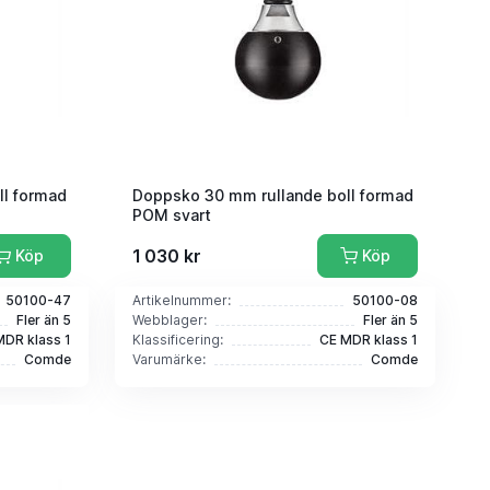
ll formad
Doppsko 30 mm rullande boll formad
POM svart
1 030 kr
Köp
Köp
50100-47
Artikelnummer:
50100-08
Fler än 5
Webblager:
Fler än 5
MDR klass 1
Klassificering:
CE MDR klass 1
Comde
Varumärke:
Comde