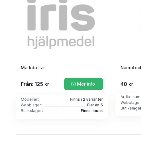
Märkduttar
Namntec
Från: 125 kr
40 kr
Mer info
Artikelnum
Modeller:
Finns i 2 varianter
Webblager
Webblager:
Fler än 5
Butikslager
Butikslager:
Finns i butik