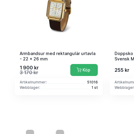
Armbandsur med rektangulär urtavla
Doppsko 
- 22 x 26 mm
Svensk M
1 900 kr
255 kr
Köp
3 170 kr
Artikelnummer:
51016
Artikelnum
Webblager:
1 st
Webblager