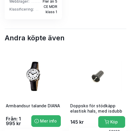
Webblager:
Fler än 5
CE MDR
Klassificering:
klass 1
Andra köpte även
Armbandsur talande DIANA
Doppsko för stödkäpp
elastisk hals, med isdubb
Från: 1
Mer info
145 kr
Köp
995 kr