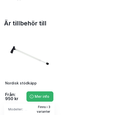
Är tillbehör till
Nordisk stödkäpp
Från:
Mer info
950 kr
Finns i 3
Modeller:
varianter