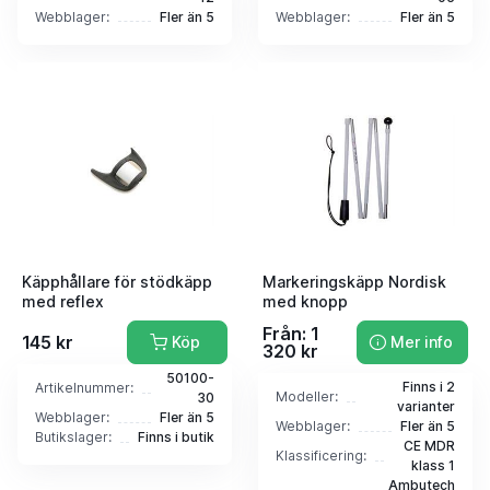
Webblager:
Fler än 5
Webblager:
Fler än 5
Käpphållare för stödkäpp
Markeringskäpp Nordisk
med reflex
med knopp
Från: 1
145 kr
Köp
Mer info
320 kr
50100-
Finns i 2
Artikelnummer:
Modeller:
30
varianter
Webblager:
Fler än 5
Webblager:
Fler än 5
Butikslager:
Finns i butik
CE MDR
Klassificering:
klass 1
Ambutech