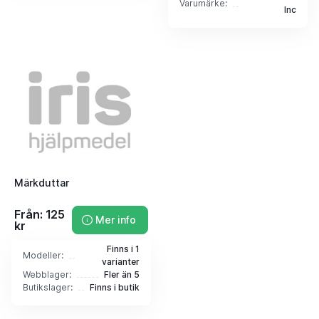
Varumärke:
Inc
Märkduttar
Från: 125
Mer info
kr
Finns i 1
Modeller:
varianter
Webblager:
Fler än 5
Butikslager:
Finns i butik