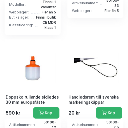
50100-
Finns i 1
Artikelnummer:
Modeller:
33
varianter
Webblager:
Fler än 5
Webblager:
Fler än 5
Butikslager:
Finns i butik
CE MDR
Klassificering:
klass 1
Doppsko rullande sidledes
Handledsrem till svenska
30 mm europafäste
markeringskäppar
590 kr
20 kr
Köp
Köp
50100-
50100-
Artikelnummer:
Artikelnummer:
12
05