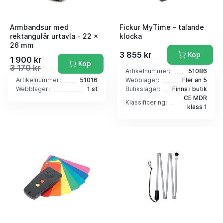
Armbandsur med
Fickur MyTime - talande
rektangulär urtavla - 22 x
klocka
26 mm
3 855 kr
Köp
1 900 kr
Köp
3 170 kr
Artikelnummer:
51086
Artikelnummer:
51016
Webblager:
Fler än 5
Webblager:
1 st
Butikslager:
Finns i butik
CE MDR
Klassificering:
klass 1