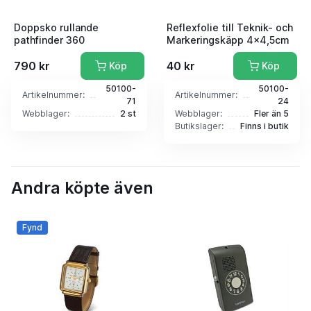
Doppsko rullande
Reflexfolie till Teknik- och
pathfinder 360
Markeringskäpp 4x4,5cm
790 kr
40 kr
Köp
Köp
50100-
50100-
Artikelnummer:
Artikelnummer:
71
24
Webblager:
2 st
Webblager:
Fler än 5
Butikslager:
Finns i butik
Andra köpte även
Fynd