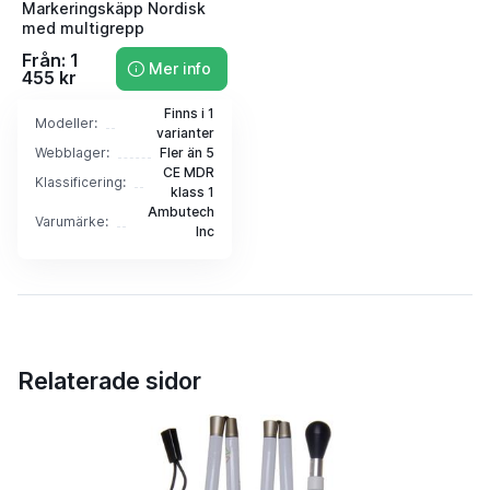
Markeringskäpp Nordisk
med multigrepp
Från: 1
Mer info
455 kr
Finns i 1
Modeller:
varianter
Webblager:
Fler än 5
CE MDR
Klassificering:
klass 1
Ambutech
Varumärke:
Inc
Relaterade sidor