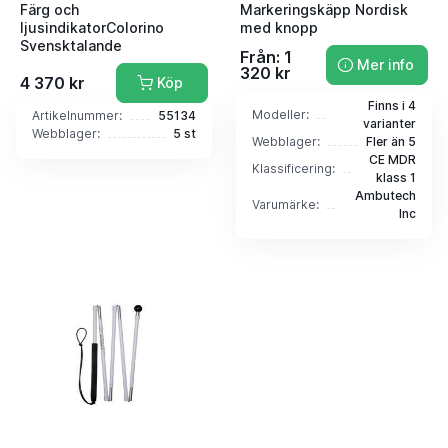
Färg och
Markeringskäpp Nordisk
ljusindikatorColorino
med knopp
Svensktalande
Från: 1
Mer info
320 kr
4 370 kr
Köp
Finns i 4
Modeller:
Artikelnummer:
55134
varianter
Webblager:
5 st
Webblager:
Fler än 5
CE MDR
Klassificering:
klass 1
Ambutech
Varumärke:
Inc