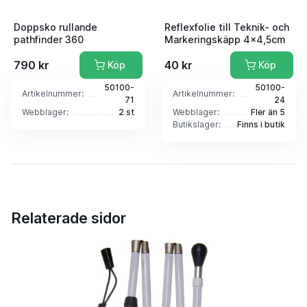
Doppsko rullande
Reflexfolie till Teknik- och
pathfinder 360
Markeringskäpp 4x4,5cm
790 kr
40 kr
Köp
Köp
50100-
50100-
Artikelnummer:
Artikelnummer:
71
24
Webblager:
2 st
Webblager:
Fler än 5
Butikslager:
Finns i butik
Relaterade sidor