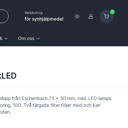
0
Webbshop
Logga in
för synhjälpmedel
k
Om oss
 sida.
första posten: Gå till sida.
n Hem & hushåll, välj första posten: Gå till sida.
k med undermeny. För att gå till sidan Upptäck, välj första pos
Huvudrubrik med undermeny. För att gå till sidan Om oss,
xLED
juslupp från Eschenbach,75 x 50 mm, med LED-lampa
oring, 10D. Två färgade filter följer med och kan
oden.