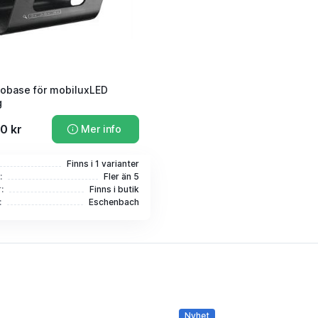
mobase för mobiluxLED
g
0 kr
Mer info
Finns i 1 varianter
:
Fler än 5
:
Finns i butik
:
Eschenbach
Nyhet