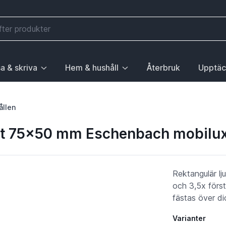
a & skriva
Hem & hushåll
Återbruk
Upptäc
välj första posten: Gå till sida.
 sidan Elektronik, välj första posten: Gå till sida.
ny. För att gå till sidan Mobilitet, välj första posten: Gå till
ubrik med undermeny. För att gå till sidan Läsa & skriva, välj 
Huvudrubrik med undermeny. För att gå till sida
Huvudrubri
ållen
0dpt 75x50 mm Eschenbach mobilu
Rektangulär l
och 3,5x först
fästas över di
Varianter