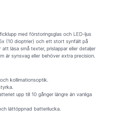
icklupp med förstoringsglas och LED-ljus
 (10 dioptrier) och ett stort synfält på
t läsa små texter, prislappar eller detaljer
om är synsvag eller behöver extra precision.
ch kollimationsoptik.
styrka.
tteriet upp till 10 gånger längre än vanliga
ch lättöppnad batterilucka.