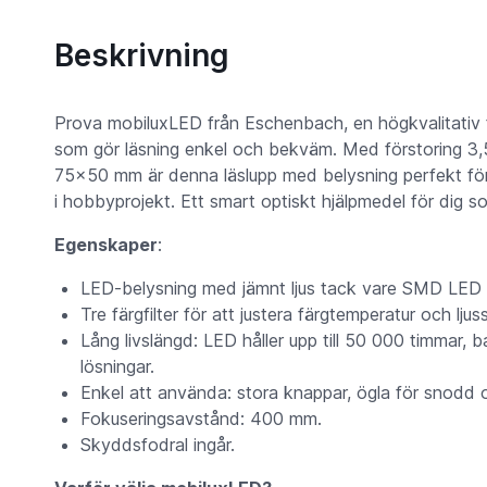
Beskrivning
Prova mobiluxLED från Eschenbach, en högkvalitativ f
som gör läsning enkel och bekväm. Med förstoring 3,5x
75x50 mm är denna läslupp med belysning perfekt för at
i hobbyprojekt. Ett smart optiskt hjälpmedel för dig s
Egenskaper
:
LED-belysning med jämnt ljus tack vare SMD LED o
Tre färgfilter för att justera färgtemperatur och ljus
Lång livslängd: LED håller upp till 50 000 timmar, ba
lösningar.
Enkel att använda: stora knappar, ögla för snodd o
Fokuseringsavstånd: 400 mm.
Skyddsfodral ingår.