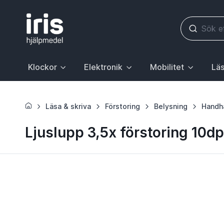
Klockor
Elektronik
Mobilitet
Läs
Huvudrubrik med undermeny. För att gå till sidan Klockor, 
Huvudrubrik med undermeny. För att gå till
Huvudrubrik med underme
Huvudr
Läsa & skriva
Förstoring
Belysning
Handh
Ljuslupp 3,5x förstoring 1