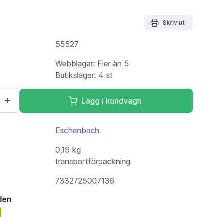
Skriv ut
55527
Webblager: Fler än 5
Butikslager: 4 st
Lägg i kundvagn
Eschenbach
0,19 kg
transportförpackning
7332725007136
den