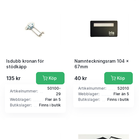
Isdubb kronan för
Namnteckningsram 104 x
stödkäpp
67mm
135 kr
40 kr
Köp
Köp
50100-
Artikelnummer:
52010
Artikelnummer:
29
Webblager:
Fler än 5
Webblager:
Fler än 5
Butikslager:
Finns i butik
Butikslager:
Finns i butik