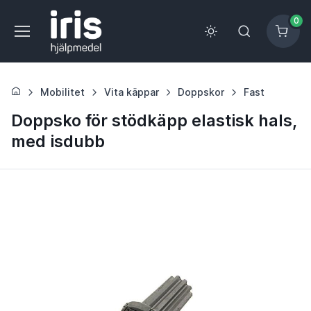
0
Mobilitet
Vita käppar
Doppskor
Fast
Doppsko för stödkäpp elastisk hals,
med isdubb