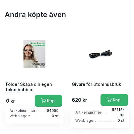
Andra köpte även
Folder Skapa din egen
Givare för utomhusbruk
fokusbubbla
620 kr
Köp
0 kr
Köp
55115-
Artikelnummer:
64059
Artikelnummer:
03
Webblager:
0 st
Webblager:
0 st