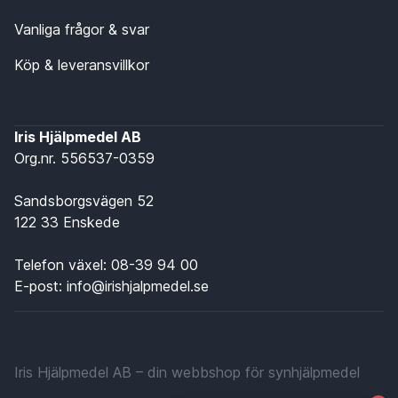
Vanliga frågor & svar
Köp & leveransvillkor
Iris Hjälpmedel AB
Org.nr. 556537-0359
Sandsborgsvägen 52
122 33 Enskede
Telefon växel:
08-39 94 00
E-post:
info@irishjalpmedel.se
Iris Hjälpmedel AB – din webbshop för synhjälpmedel