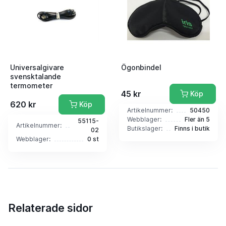
Universalgivare
Ögonbindel
svensktalande
termometer
45 kr
Köp
620 kr
Köp
Artikelnummer:
50450
Webblager:
Fler än 5
55115-
Artikelnummer:
Butikslager:
Finns i butik
02
Webblager:
0 st
Relaterade sidor