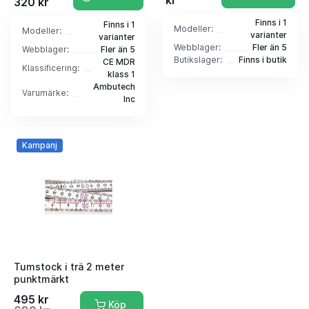
kr
320 kr
Finns i 1
Finns i 1
Modeller:
Modeller:
varianter
varianter
Webblager:
Fler än 5
Webblager:
Fler än 5
Butikslager:
Finns i butik
CE MDR
Klassificering:
klass 1
Ambutech
Varumärke:
Inc
Kampanj
Tumstock i trä 2 meter
punktmärkt
495 kr
Köp