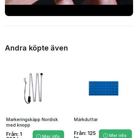
Andra köpte även
Markeringskäpp Nordisk
Märkduttar
med knopp
Från: 125
Från: 1
Mer info
Mer info