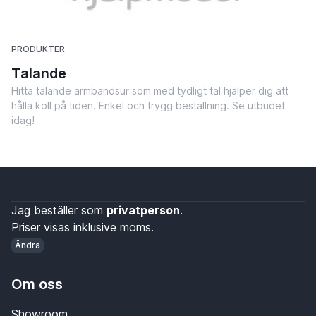
PRODUKTER
Talande
Hitta talande armbandsur som med tydligt tal hjälper dig att
hålla koll på tiden. Enkel och trygg beställning. Se utbudet
idag!
Jag beställer som
privatperson
.
Priser visas inklusive moms.
Ändra
Om oss
Showroom