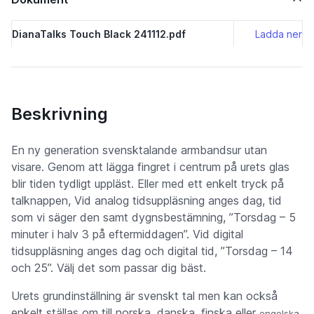
DianaTalks Touch Black 241112.pdf
Ladda ner
Beskrivning
En ny generation svensktalande armbandsur utan
visare. Genom att lägga fingret i centrum på urets glas
blir tiden tydligt uppläst. Eller med ett enkelt tryck på
talknappen, Vid analog tidsuppläsning anges dag, tid
som vi säger den samt dygnsbestämning, ”Torsdag – 5
minuter i halv 3 på eftermiddagen”. Vid digital
tidsuppläsning anges dag och digital tid, ”Torsdag – 14
och 25”. Välj det som passar dig bäst.
Urets grundinställning är svenskt tal men kan också
enkelt ställas om till norska, danska, finska eller
.
engelska