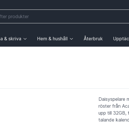
a & skriva
Hem & hushåll
Återbruk
Upptäc
välj första posten: Gå till sida.
 sidan Elektronik, välj första posten: Gå till sida.
ny. För att gå till sidan Mobilitet, välj första posten: Gå till
ubrik med undermeny. För att gå till sidan Läsa & skriva, välj 
Huvudrubrik med undermeny. För att gå till sida
Huvudrubri
Daisyspelare m
röster från Ac
upp till 32GB
talande kalend