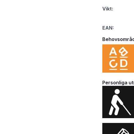
Vikt:
EAN:
Behovsområ
Personliga u