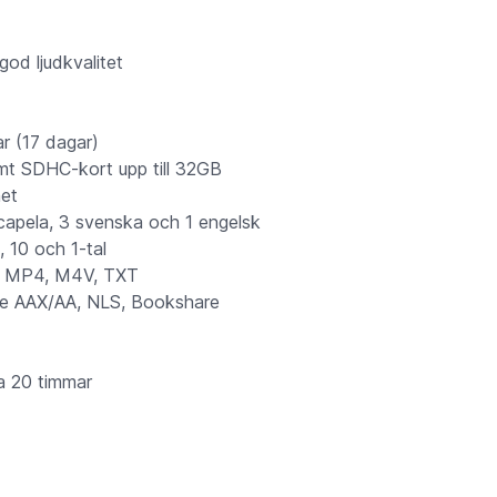
od ljudkvalitet
r (17 dagar)
mt SDHC-kort upp till 32GB
het
 Acapela, 3 svenska och 1 engelsk
, 10 och 1-tal
, MP4, M4V, TXT
le AAX/AA, NLS, Bookshare
ca 20 timmar