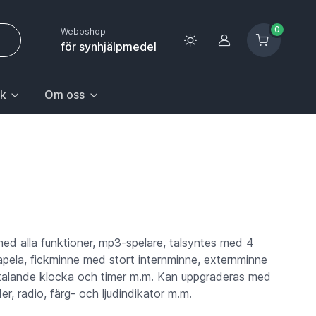
0
Webbshop
Logga in
för synhjälpmedel
k
Om oss
 sida.
första posten: Gå till sida.
n Hem & hushåll, välj första posten: Gå till sida.
k med undermeny. För att gå till sidan Upptäck, välj första pos
Huvudrubrik med undermeny. För att gå till sidan Om oss,
ed alla funktioner, mp3-spelare, talsyntes med 4
apela, fickminne med stort internminne, externminne
, talande klocka och timer m.m. Kan uppgraderas med
er, radio, färg- och ljudindikator m.m.