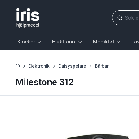
Klockor
Elektronik
Mobilitet
Läs
Huvudrubrik med undermeny. För att gå till sidan Klockor, 
Huvudrubrik med undermeny. För att gå till
Huvudrubrik med underme
Huvudr
Elektronik
Daisyspelare
Bärbar
Milestone 312