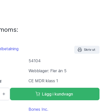
. moms:
lbetalning
Skriv ut
54104
Webblager: Fler än 5
g:
CE MDR klass 1
Lägg i kundvagn
Bones Inc.