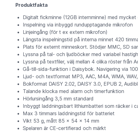
Produktfakta
Digitalt fickminne (12GB internminne) med mycket g
Inspelning via inbyggd rundupptagande mikrofon
Linjeingång (för t ex extern mikrofon)
Längsta inspelningstid på interna minnet 420 timma
Plats för externt minneskort. Stödjer MMC, SD sa
Lyssna på tal- och ljudböcker med variabel hastig
Lyssna på textfiler, välj mellan 4 olika röster från
Gå-till-sida-funktion i Daisybok. Navigering via 100
Ljud- och textformat MP3, AAC, M4A, WMA, WAV
Bokformat DAISY 2.02, DAISY 3.0, EPUB 2, Audib
Talande klocka med alarm och timerfunktion
Hörlursingång 3,5 mm standard
Inbyggt laddningsbart lithiumbatteri som räcker i 
Max 3 timmars laddningstid för batteriet
Vikt 53 g, mått 85 x 54 x 14 mm
Spelaren är CE-certifierad och märkt