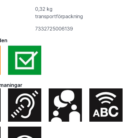
0,32 kg
transportförpackning
7332725006139
den
tmaningar