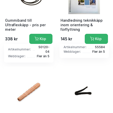
Gummiband till
Handledning teknikkäpp
Ultraflexkäpp - pris per
inom orientering &
meter
förflyttning
338 kr
145 kr
Köp
Köp
50120-
Artikelnummer:
55584
Artikelnummer:
04
Webblager:
Fler än 5
Webblager:
Fler än 5