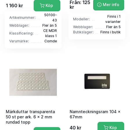
Från: 125
Mer info
1 160 kr
Köp
kr
50100-
Finns i 1
Artikelnummer:
Modeller:
43
varianter
Webblager:
Fler än 5
Webblager:
Fler än 5
CE MDR
Butikslager:
Finns i butik
Klassificering:
klass 1
Varumärke:
Comde
Märkduttar transparenta
Namnteckningsram 104 x
50 st per ark. 6 x 2 mm
67mm
rundad topp
40 kr
Köp