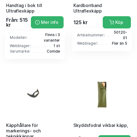
Handtag i bok till
Kardborrband
Ultraflexkäpp
Ultraflexkäpp
Från: 515
125 kr
Mer info
Köp
kr
50120-
Finns i 3
Artikelnummer:
Modeller:
01
varianter
Webblager:
Fler än 5
Webblager:
1 st
Varumärke:
Comde
Käpphållare för
Skyddsfodral vikbar käpp,
markerings- och
teknikkäppar