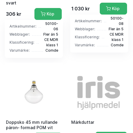
svart
1 030 kr
Köp
306 kr
Köp
50100-
Artikelnummer:
50100-
08
Artikelnummer:
06
Webblager:
Fler än 5
Webblager:
Fler än 5
CE MDR
Klassificering:
CE MDR
klass 1
Klassificering:
klass 1
Varumärke:
Comde
Varumärke:
Comde
Doppsko 45 mm rullande
Märkduttar
päron- formad POM vit