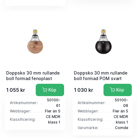
Doppsko 30 mm rullande
Doppsko 30 mm rullande
boll formad fenoplast
boll formad POM svart
1 055 kr
1 030 kr
Köp
Köp
50100-
50100-
Artikelnummer:
Artikelnummer:
61
08
Webblager:
Fler än 5
Webblager:
Fler än 5
CE MDR
CE MDR
Klassificering:
Klassificering:
klass 1
klass 1
Varumärke:
Comde