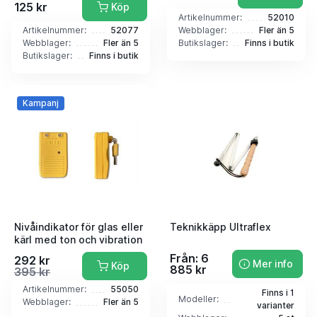
125 kr
Köp
Artikelnummer:
52010
Artikelnummer:
52077
Webblager:
Fler än 5
Webblager:
Fler än 5
Butikslager:
Finns i butik
Butikslager:
Finns i butik
Kampanj
Nivåindikator för glas eller
Teknikkäpp Ultraflex
kärl med ton och vibration
Från: 6
292 kr
Mer info
Köp
885 kr
395 kr
Artikelnummer:
55050
Finns i 1
Modeller:
Webblager:
Fler än 5
varianter