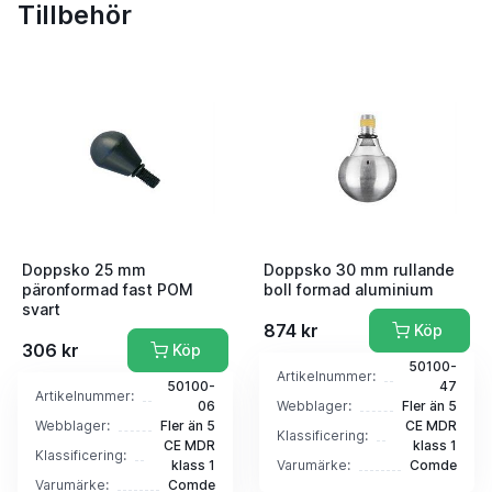
Tillbehör
Doppsko 25 mm
Doppsko 30 mm rullande
päronformad fast POM
boll formad aluminium
svart
874 kr
Köp
306 kr
Köp
50100-
Artikelnummer:
50100-
47
Artikelnummer:
06
Webblager:
Fler än 5
Webblager:
Fler än 5
CE MDR
Klassificering:
CE MDR
klass 1
Klassificering:
klass 1
Varumärke:
Comde
Varumärke:
Comde