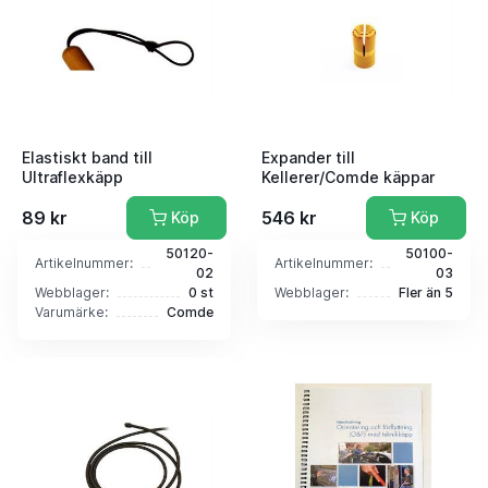
Elastiskt band till
Expander till
Ultraflexkäpp
Kellerer/Comde käppar
89 kr
546 kr
Köp
Köp
50120-
50100-
Artikelnummer:
Artikelnummer:
02
03
Webblager:
0 st
Webblager:
Fler än 5
Varumärke:
Comde