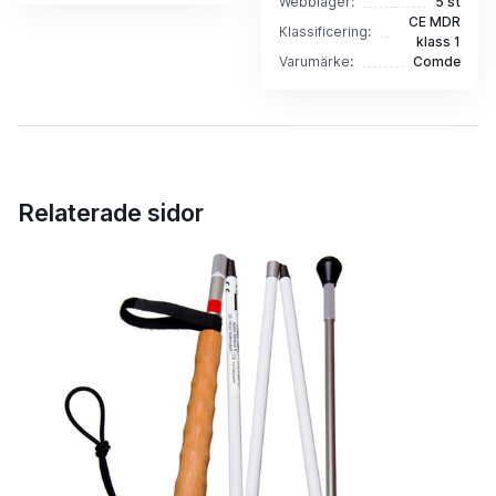
Webblager:
5 st
CE MDR
Klassificering:
klass 1
Varumärke:
Comde
Relaterade sidor