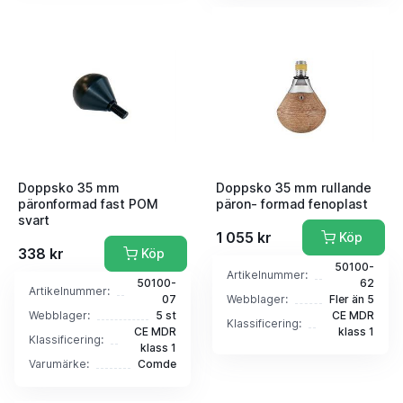
Doppsko 35 mm
Doppsko 35 mm rullande
päronformad fast POM
päron- formad fenoplast
svart
1 055 kr
Köp
338 kr
Köp
50100-
Artikelnummer:
50100-
62
Artikelnummer:
07
Webblager:
Fler än 5
Webblager:
5 st
CE MDR
Klassificering:
CE MDR
klass 1
Klassificering:
klass 1
Varumärke:
Comde