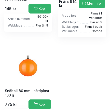
Från: 614
Mer info
kr
145 kr
Köp
Finns i 1
Modeller:
50100-
varianter
Artikelnummer:
31
Webblager:
Fler än 5
Webblager:
Fler än 5
Butikslager:
Finns i butik
Varumärke:
Comde
Snöboll 80 mm i hårdplast
100 g
775 kr
Köp