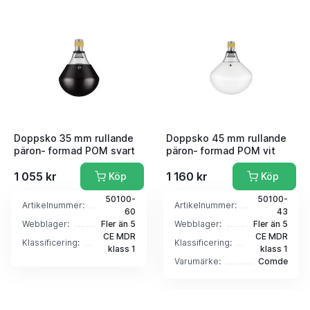
Doppsko 35 mm rullande
Doppsko 45 mm rullande
päron- formad POM svart
päron- formad POM vit
1 055 kr
1 160 kr
Köp
Köp
50100-
50100-
Artikelnummer:
Artikelnummer:
60
43
Webblager:
Fler än 5
Webblager:
Fler än 5
CE MDR
CE MDR
Klassificering:
Klassificering:
klass 1
klass 1
Varumärke:
Comde