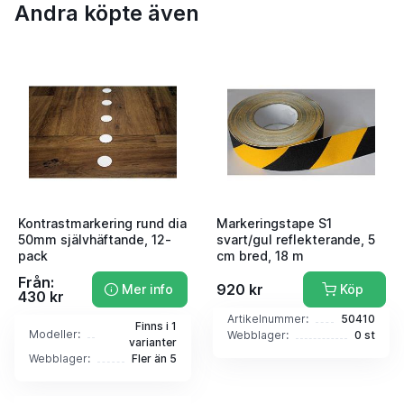
Andra köpte även
Kontrastmarkering rund dia
Markeringstape S1
50mm självhäftande, 12-
svart/gul reflekterande, 5
pack
cm bred, 18 m
Från:
920 kr
Mer info
Köp
430 kr
Artikelnummer:
50410
Finns i 1
Modeller:
Webblager:
0 st
varianter
Webblager:
Fler än 5