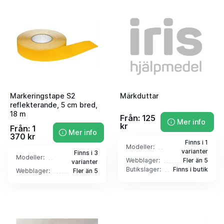
Markeringstape S2
Märkduttar
reflekterande, 5 cm bred,
18 m
Från: 125
Mer info
kr
Från: 1
Mer info
370 kr
Finns i 1
Modeller:
varianter
Finns i 3
Modeller:
Webblager:
Fler än 5
varianter
Butikslager:
Finns i butik
Webblager:
Fler än 5