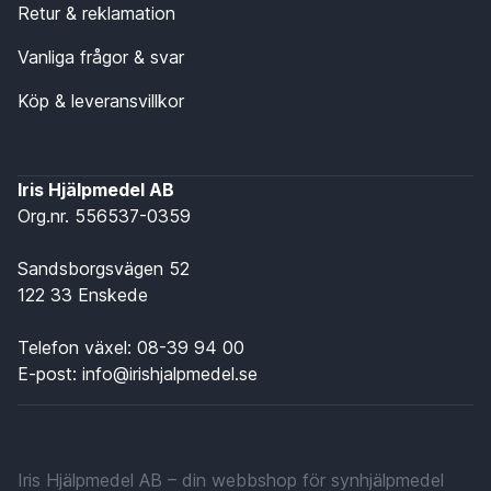
Retur & reklamation
Vanliga frågor & svar
Köp & leveransvillkor
Iris Hjälpmedel AB
Org.nr. 556537-0359
Sandsborgsvägen 52
122 33 Enskede
Telefon växel:
08-39 94 00
E-post:
info@irishjalpmedel.se
Iris Hjälpmedel AB – din webbshop för synhjälpmedel