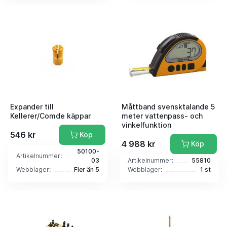
Expander till
Måttband svensktalande 5
Kellerer/Comde käppar
meter vattenpass- och
vinkelfunktion
546 kr
Köp
4 988 kr
Köp
50100-
Artikelnummer:
03
Artikelnummer:
55810
Webblager:
Fler än 5
Webblager:
1 st