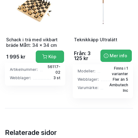
Schack i trä med vikbart
Teknikkäpp Ultralätt
bräde Mått: 34 x 34 cm
Från: 3
Mer info
1 995 kr
Köp
125 kr
56117-
Finns i 1
Artikelnummer:
Modeller:
02
varianter
Webblager:
3 st
Webblager:
Fler än 5
Ambutech
Varumärke:
Inc
Relaterade sidor