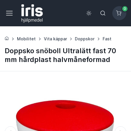
0
Mobilitet
Vita käppar
Doppskor
Fast
Doppsko snöboll Ultralätt fast 70
mm hårdplast halvmåneformad