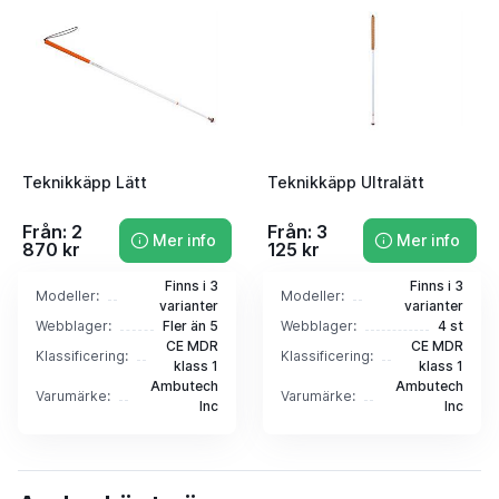
Teknikkäpp Lätt
Teknikkäpp Ultralätt
Från: 2
Från: 3
Mer info
Mer info
870 kr
125 kr
Finns i 3
Finns i 3
Modeller:
Modeller:
varianter
varianter
Webblager:
Fler än 5
Webblager:
4 st
CE MDR
CE MDR
Klassificering:
Klassificering:
klass 1
klass 1
Ambutech
Ambutech
Varumärke:
Varumärke:
Inc
Inc