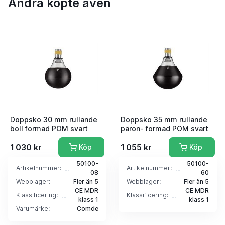
Andra köpte även
Doppsko 30 mm rullande
Doppsko 35 mm rullande
boll formad POM svart
päron- formad POM svart
1 030 kr
1 055 kr
Köp
Köp
50100-
50100-
Artikelnummer:
Artikelnummer:
08
60
Webblager:
Fler än 5
Webblager:
Fler än 5
CE MDR
CE MDR
Klassificering:
Klassificering:
klass 1
klass 1
Varumärke:
Comde