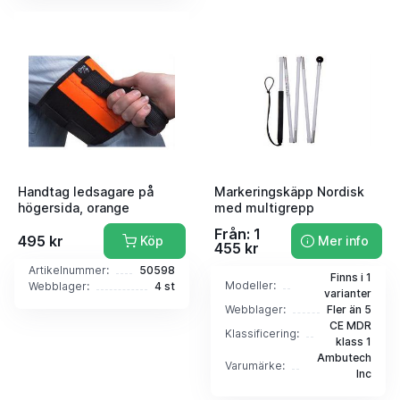
Handtag ledsagare på
Markeringskäpp Nordisk
högersida, orange
med multigrepp
Från: 1
495 kr
Köp
Mer info
455 kr
Artikelnummer:
50598
Finns i 1
Modeller:
Webblager:
4 st
varianter
Webblager:
Fler än 5
CE MDR
Klassificering:
klass 1
Ambutech
Varumärke:
Inc