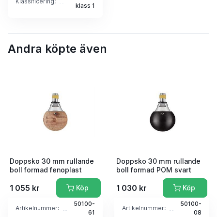
Klassificering:
klass 1
Andra köpte även
Doppsko 30 mm rullande
Doppsko 30 mm rullande
boll formad fenoplast
boll formad POM svart
1 055 kr
1 030 kr
Köp
Köp
50100-
50100-
Artikelnummer:
Artikelnummer:
61
08