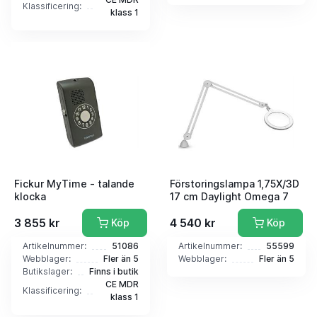
Klassificering:
klass 1
Fickur MyTime - talande
Förstoringslampa 1,75X/3D
klocka
17 cm Daylight Omega 7
3 855 kr
4 540 kr
Köp
Köp
Artikelnummer:
51086
Artikelnummer:
55599
Webblager:
Fler än 5
Webblager:
Fler än 5
Butikslager:
Finns i butik
CE MDR
Klassificering:
klass 1