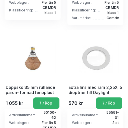
Webblager:
Fler än 5
Webblager:
Fler än 5
CE MDR
CE MDR
Klassificering:
Klassificering:
klass 1
klass 1
Varumärke:
Comde
Doppsko 35 mm rullande
Extra lins med ram 2,25X, 5
päron- formad fenoplast
dioptrier till Daylight
1 055 kr
570 kr
Köp
Köp
50100-
55591-
Artikelnummer:
Artikelnummer:
62
01
Webblager:
Fler än 5
Webblager:
3 st
CE MDR