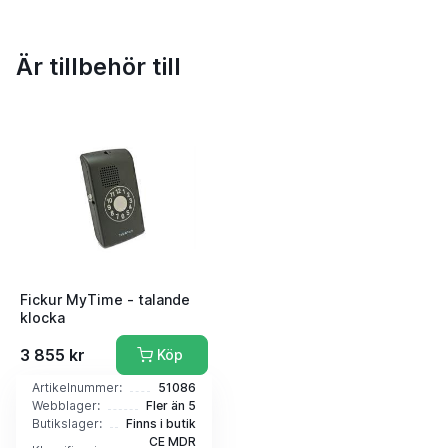
Är tillbehör till
Fickur MyTime - talande
klocka
3 855 kr
Köp
Artikelnummer:
51086
Webblager:
Fler än 5
Butikslager:
Finns i butik
CE MDR