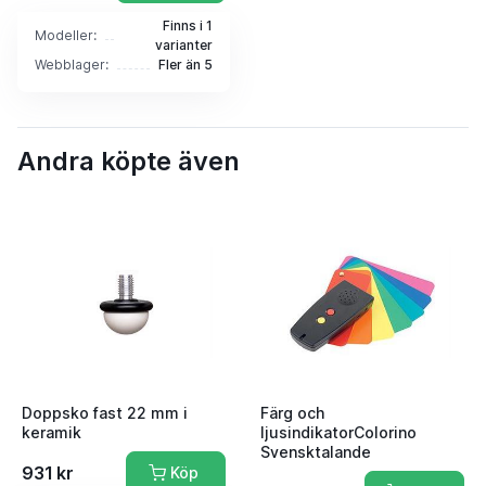
Finns i 1
Modeller:
varianter
Webblager:
Fler än 5
Andra köpte även
Doppsko fast 22 mm i
Färg och
keramik
ljusindikatorColorino
Svensktalande
931 kr
Köp