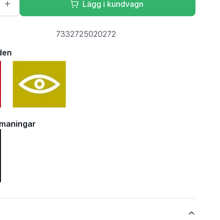
Lägg i kundvagn
7332725020272
den
tmaningar