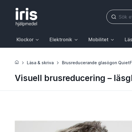
Klockor
Elektronik
Mobilitet
Läs
Huvudrubrik med undermeny. För att gå till sidan Klockor, 
Huvudrubrik med undermeny. För att gå till
Huvudrubrik med underme
Huvudr
Läsa & skriva
Brusreducerande glasögon Quiet
Visuell brusreducering – läsg