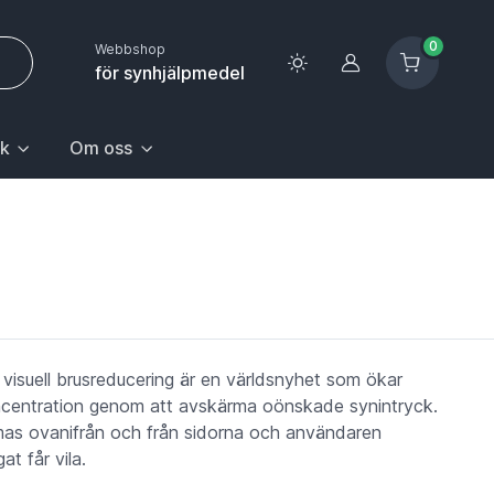
0
Webbshop
Logga in
för synhjälpmedel
k
Om oss
 sida.
första posten: Gå till sida.
n Hem & hushåll, välj första posten: Gå till sida.
k med undermeny. För att gå till sidan Upptäck, välj första pos
Huvudrubrik med undermeny. För att gå till sidan Om oss,
visuell brusreducering är en världsnyhet som ökar
centration genom att avskärma oönskade synintryck.
mas ovanifrån och från sidorna och användaren
at får vila.