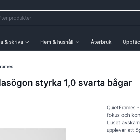
a & skriva
Hem & hushåll
Återbruk
Upptäc
välj första posten: Gå till sida.
 sidan Elektronik, välj första posten: Gå till sida.
ny. För att gå till sidan Mobilitet, välj första posten: Gå till
ubrik med undermeny. För att gå till sidan Läsa & skriva, välj 
Huvudrubrik med undermeny. För att gå till sida
Huvudrubri
Frames
lasögon styrka 1,0 svarta bågar
QuietFrames - 
fokus och kon
Ljuset avskär
upplever att ög