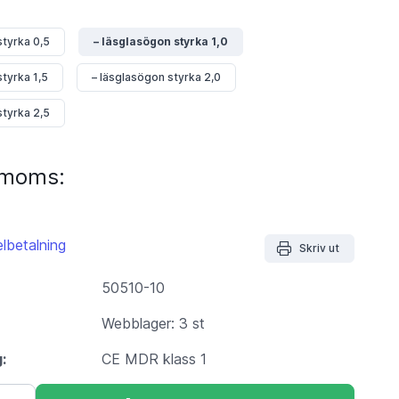
styrka 0,5
– läsglasögon styrka 1,0
styrka 1,5
– läsglasögon styrka 2,0
styrka 2,5
. moms:
lbetalning
Skriv ut
50510-10
Webblager: 3 st
g:
CE MDR klass 1