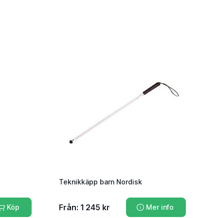
Teknikkäpp barn Nordisk
Från: 1 245 kr
Köp
Mer info