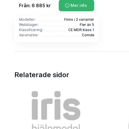
Från: 6 885 kr
Mer info
Modeller:
Finns i 2 varianter
Webblager:
Fler än 5
Klassificering:
CE MDR klass 1
Varumärke:
Comde
Relaterade sidor