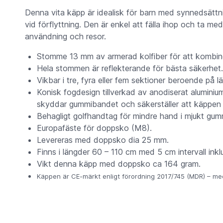
Denna vita käpp är idealisk för barn med synnedsätt
vid förflyttning. Den är enkel att fälla ihop och ta med
användning och resor.
Stomme 13 mm av armerad kolfiber för att kombinera
Hela stommen är reflekterande för bästa säkerhet.
Vikbar i tre, fyra eller fem sektioner beroende på 
Konisk fogdesign tillverkad av anodiserat alumin
skyddar gummibandet och säkerställer att käppen bl
Behagligt golfhandtag för mindre hand i mjukt gu
Europafäste för doppsko (M8).
Levereras med doppsko dia 25 mm.
Finns i längder 60 – 110 cm med 5 cm intervall ink
Vikt denna käpp med doppsko ca 164 gram.
Käppen är CE-märkt enligt förordning 2017/745 (MDR) – medi