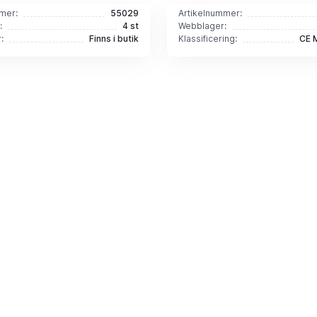
mer:
55029
Artikelnummer:
:
4 st
Webblager:
:
Finns i butik
Klassificering:
CE 