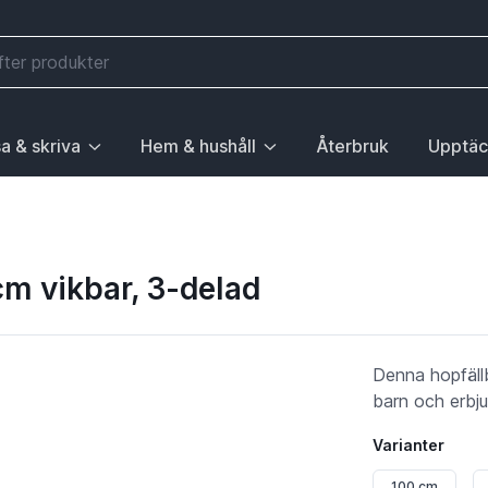
a & skriva
Hem & hushåll
Återbruk
Upptäc
välj första posten: Gå till sida.
 sidan Elektronik, välj första posten: Gå till sida.
ny. För att gå till sidan Mobilitet, välj första posten: Gå till
ubrik med undermeny. För att gå till sidan Läsa & skriva, välj 
Huvudrubrik med undermeny. För att gå till sida
Huvudrubri
m vikbar, 3-delad
Denna hopfällb
barn och erbju
Varianter
100 cm