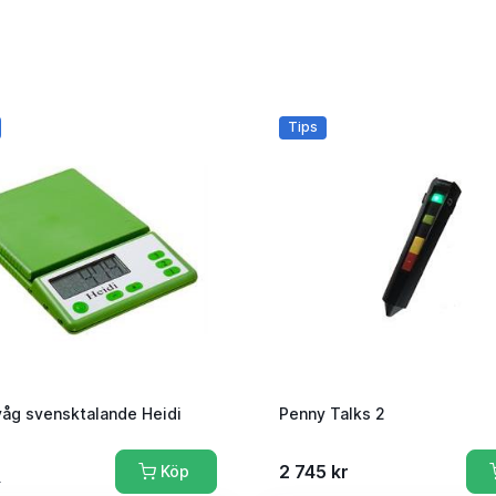
Tips
våg svensktalande Heidi
Penny Talks 2
2 745 kr
Köp
r