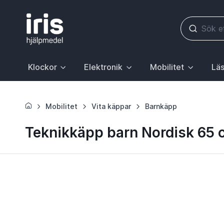
Klockor
Elektronik
Mobilitet
Läs
Huvudrubrik med undermeny. För att gå till sidan Klockor, 
Huvudrubrik med undermeny. För att gå till
Huvudrubrik med underme
Huvudr
Mobilitet
Vita käppar
Barnkäpp
Teknikkäpp barn Nordisk 65 c