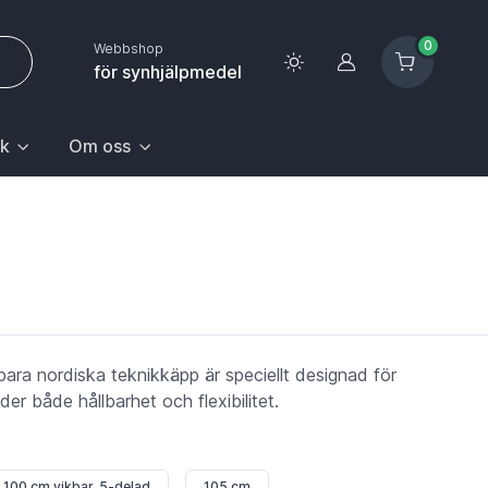
0
Webbshop
Logga in
för synhjälpmedel
k
Om oss
 sida.
första posten: Gå till sida.
n Hem & hushåll, välj första posten: Gå till sida.
k med undermeny. För att gå till sidan Upptäck, välj första pos
Huvudrubrik med undermeny. För att gå till sidan Om oss,
ara nordiska teknikkäpp är speciellt designad för
der både hållbarhet och flexibilitet.
100 cm vikbar, 5-delad
105 cm