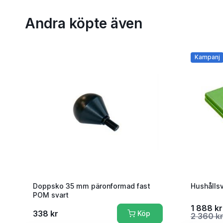
Andra köpte även
Kampanj
Doppsko 35 mm päronformad fast
Hushålls
POM svart
1 888 kr
338 kr
Köp
2 360 k