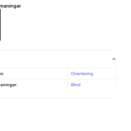
tmaningar
n:
Orientering
aningar:
Blind