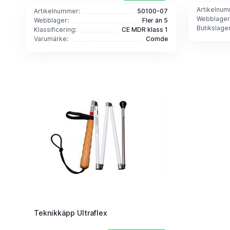
Artikelnum
Artikelnummer:
50100-07
Webblager
Webblager:
Fler än 5
Butikslager
Klassificering:
CE MDR klass 1
Varumärke:
Comde
Teknikkäpp Ultraflex