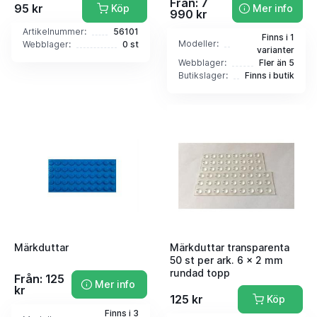
Från: 7
95 kr
Köp
Mer info
990 kr
Artikelnummer:
56101
Finns i 1
Modeller:
Webblager:
0 st
varianter
Webblager:
Fler än 5
Butikslager:
Finns i butik
Märkduttar
Märkduttar transparenta
50 st per ark. 6 x 2 mm
rundad topp
Från: 125
Mer info
kr
125 kr
Köp
Finns i 3