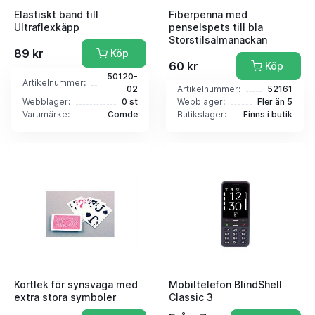
Elastiskt band till
Fiberpenna med
Ultraflexkäpp
penselspets till bla
Storstilsalmanackan
89 kr
Köp
60 kr
Köp
50120-
Artikelnummer:
02
Artikelnummer:
52161
Webblager:
0 st
Webblager:
Fler än 5
Varumärke:
Comde
Butikslager:
Finns i butik
Kortlek för synsvaga med
Mobiltelefon BlindShell
extra stora symboler
Classic 3