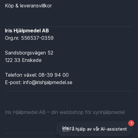
Köp & leveransvillkor
Iris Hjälpmedel AB
Org.nr. 556537-0359
Sandsborgsvägen 52
122 33 Enskede
Telefon växel:
08-39 94 00
E-post:
info@irishjalpmedel.se
Iris Hjälpmedel AB – din webbshop för synhjälpmedel