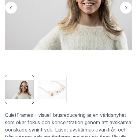
QuietFrames - visuell brusreducering är en världsnyhet
som ökar fokus och koncentration genom att avskärma
oönskade synintryck. Ljuset avskärmas ovanifrån och
från sidorna och användaren upplever att ögat får vila.