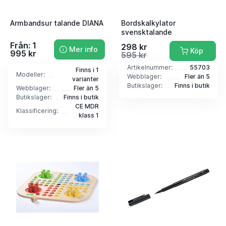
Armbandsur talande DIANA
Bordskalkylator
svensktalande
Från: 1
298 kr
Mer info
Köp
995 kr
595 kr
Artikelnummer:
55703
Finns i 1
Modeller:
Webblager:
Fler än 5
varianter
Butikslager:
Finns i butik
Webblager:
Fler än 5
Butikslager:
Finns i butik
CE MDR
Klassificering:
klass 1