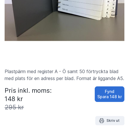
Plastpärm med register A - Ö samt 50 förtryckta blad
med plats för en adress per blad. Format är liggande A5.
Pris inkl. moms:
Fynd
Spara
148 kr
148 kr
295 kr
Skriv ut