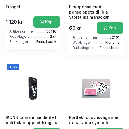
Fiaspel
Fiberpenna med
penselspets till bla
Storstilsalmanackan
1 120 kr
Köp
60 kr
Köp
Artikelnummer:
56116
Webblager:
2 st
Artikelnummer:
52161
Butikslager:
Finns i butik
Webblager:
Fler än 5
Butikslager:
Finns i butik
Tips
IKONN talande handenhet
Kortlek för synsvaga med
och fickur uppladdningsbar
extra stora symboler