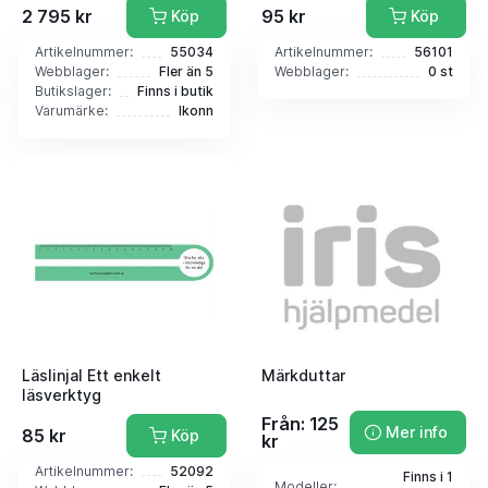
2 795 kr
95 kr
Köp
Köp
Artikelnummer:
55034
Artikelnummer:
56101
Webblager:
Fler än 5
Webblager:
0 st
Butikslager:
Finns i butik
Varumärke:
Ikonn
Läslinjal Ett enkelt
Märkduttar
läsverktyg
Från: 125
Mer info
85 kr
Köp
kr
Artikelnummer:
52092
Finns i 1
Modeller: