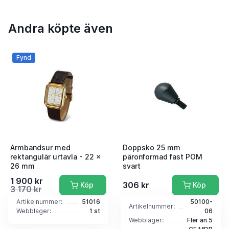
Andra köpte även
Fynd
Armbandsur med
Doppsko 25 mm
rektangulär urtavla - 22 x
päronformad fast POM
26 mm
svart
1 900 kr
306 kr
Köp
Köp
3 170 kr
Artikelnummer:
51016
50100-
Artikelnummer:
Webblager:
1 st
06
Webblager:
Fler än 5