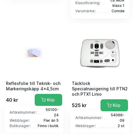
CE MDR
Klassificering:
klass 1
Varumärke:
Comde
Reflexfolie till Teknik- och
Täcklock
Markeringskäpp 4x4,5cm
Specialnavigering till PTN2
och PTX1 Linio
40 kr
Köp
525 kr
Köp
50100-
Artikelnummer:
24
54066-
Artikelnummer:
Webblager:
Fler än 5
09
Butikslager:
Finns i butik
Webblager:
2 st