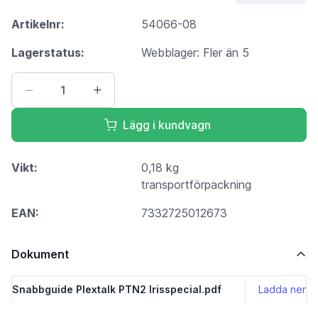
Artikelnr:
54066-08
Lagerstatus:
Webblager: Fler än 5
Lägg i kundvagn
Vikt:
0,18 kg
transportförpackning
EAN:
7332725012673
Dokument
Snabbguide Plextalk PTN2 Irisspecial.pdf
Ladda ner