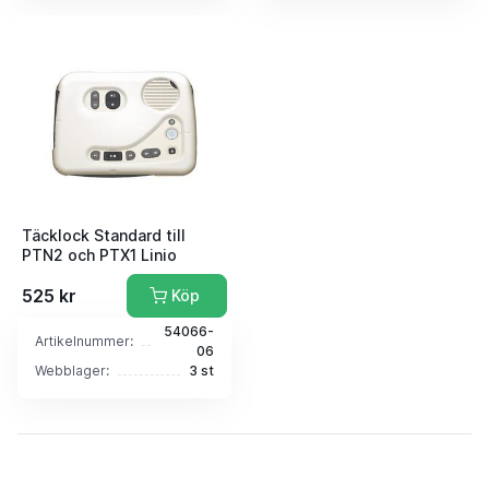
Täcklock Standard till
PTN2 och PTX1 Linio
525 kr
Köp
54066-
Artikelnummer:
06
Webblager:
3 st