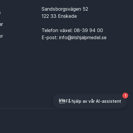
Sandsborgsvägen 52
n
122 33 Enskede
ar
Telefon växel:
08-39 94 00
or
E-post:
info@irishjalpmedel.se