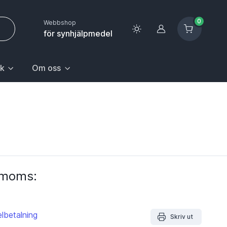
0
Webbshop
Logga in
för synhjälpmedel
k
Om oss
 sida.
första posten: Gå till sida.
n Hem & hushåll, välj första posten: Gå till sida.
k med undermeny. För att gå till sidan Upptäck, välj första pos
Huvudrubrik med undermeny. För att gå till sidan Om oss,
. moms:
lbetalning
Skriv ut