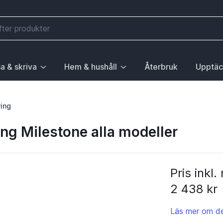
a & skriva
Hem & hushåll
Återbruk
Upptäc
välj första posten: Gå till sida.
 sidan Elektronik, välj första posten: Gå till sida.
ny. För att gå till sidan Mobilitet, välj första posten: Gå till
ubrik med undermeny. För att gå till sidan Läsa & skriva, välj 
Huvudrubrik med undermeny. För att gå till sida
Huvudrubri
ring
ng Milestone alla modeller
Pris inkl
2 438 kr
Läs mer om de