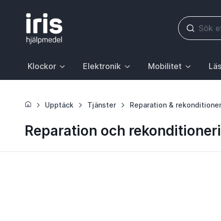
Klockor
Elektronik
Mobilitet
Läs
Huvudrubrik med undermeny. För att gå till sidan Klockor, 
Huvudrubrik med undermeny. För att gå till
Huvudrubrik med underme
Huvudr
Upptäck
Tjänster
Reparation & rekonditione
Reparation och rekonditioneri