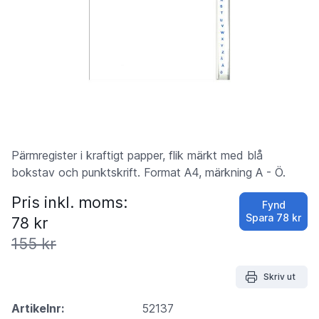
Pärmregister i kraftigt papper, flik märkt med blå
bokstav och punktskrift. Format A4, märkning A - Ö.
Pris inkl. moms:
Fynd
Spara
78 kr
78 kr
155 kr
Skriv ut
Artikelnr:
52137