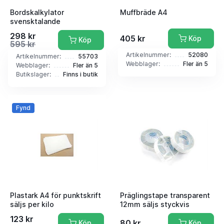
Bordskalkylator
Muffbräde A4
svensktalande
298 kr
405 kr
Köp
Köp
595 kr
Artikelnummer:
52080
Artikelnummer:
55703
Webblager:
Fler än 5
Webblager:
Fler än 5
Butikslager:
Finns i butik
Fynd
Plastark A4 för punktskrift
Präglingstape transparent
säljs per kilo
12mm säljs styckvis
123 kr
80 kr
Köp
Köp