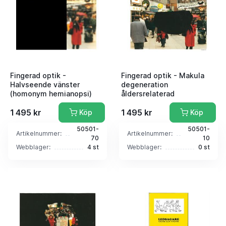
Fingerad optik -
Fingerad optik - Makula
Halvseende vänster
degeneration
(homonym hemianopsi)
åldersrelaterad
1 495 kr
1 495 kr
Köp
Köp
50501-
50501-
Artikelnummer:
Artikelnummer:
70
10
Webblager:
4 st
Webblager:
0 st