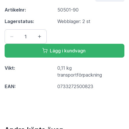
Artikelnr:
50501-90
Lagerstatus:
Webblager: 2 st
Lägg i kundvagn
Vikt:
0,11 kg
transportförpackning
EAN:
0733272500823