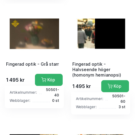
Fingerad optik - Grå starr
Fingerad optik -
Halvseende höger
(homonym hemianopsi)
1 495 kr
Köp
1 495 kr
Köp
50501-
Artikelnummer:
40
50501-
Artikelnummer:
Webblager:
0 st
60
Webblager:
3 st