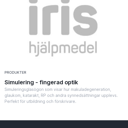
PRODUKTER
Simulering - fingerad optik
Simuleringsglasögon som visar hur makuladegeneration,
glaukom, katarakt, RP och andra synnedsättningar upplevs.
Perfekt för utbildning och förskrivare.