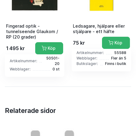
Fingerad optik -
Ledsagare, hjälpare eller
tunnelseende Glaukom /
stjälpare - ett häfte
RP (20 grader)
75 kr
Köp
1 495 kr
Köp
Artikelnummer:
55588
50501-
Webblager:
Fler än 5
Artikelnummer:
20
Butikslager:
Finns i butik
Webblager:
0 st
Relaterade sidor