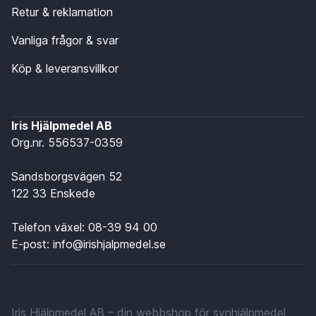
Retur & reklamation
Vanliga frågor & svar
Köp & leveransvillkor
Iris Hjälpmedel AB
Org.nr. 556537-0359
Sandsborgsvägen 52
122 33 Enskede
Telefon växel:
08-39 94 00
E-post:
info@irishjalpmedel.se
Iris Hjälpmedel AB – din webbshop för synhjälpmedel