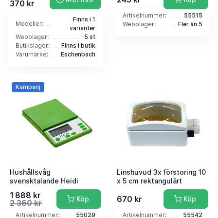
370 kr
Artikelnummer:
55515
Finns i 1
Modeller:
Webblager:
Fler än 5
varianter
Webblager:
5 st
Butikslager:
Finns i butik
Varumärke:
Eschenbach
Kampanj
Hushållsvåg
Linshuvud 3x förstoring 10
svensktalande Heidi
x 5 cm rektangulärt
1 888 kr
670 kr
Köp
Köp
2 360 kr
Artikelnummer:
55029
Artikelnummer:
55542