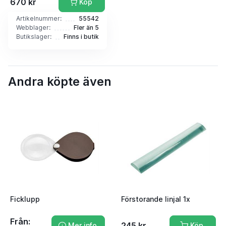
670 kr
Köp
Artikelnummer:
55542
Webblager:
Fler än 5
Butikslager:
Finns i butik
Andra köpte även
Ficklupp
Förstorande linjal 1x
Från:
245 kr
Mer info
Köp