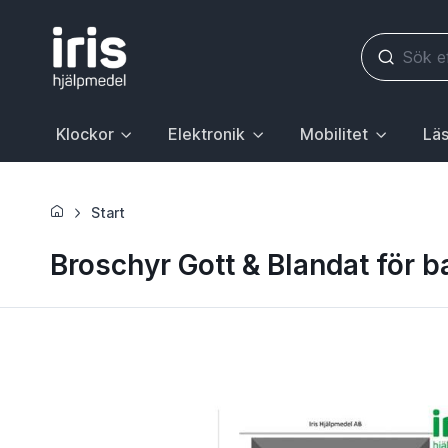
Klockor
Elektronik
Mobilitet
Läs
Huvudrubrik med undermeny. För att gå till sidan Klockor, 
Huvudrubrik med undermeny. För att gå till
Huvudrubrik med underme
Huvudr
Start
Broschyr Gott & Blandat för 