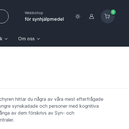
0
Webbshop
Logga in
för synhjälpmedel
k
Om oss
 sida.
första posten: Gå till sida.
n Hem & hushåll, välj första posten: Gå till sida.
k med undermeny. För att gå till sidan Upptäck, välj första pos
Huvudrubrik med undermeny. För att gå till sidan Om oss,
chyren hittar du några av våra mest efterfrågade
 yngre synskadade och personer med kognitiva
Många av dem förskrivs av Syn- och
traler.