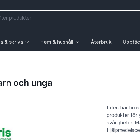
a & skriva
Hem & hushåll
Återbruk
Upptäc
välj första posten: Gå till sida.
 sidan Elektronik, välj första posten: Gå till sida.
ny. För att gå till sidan Mobilitet, välj första posten: Gå till
ubrik med undermeny. För att gå till sidan Läsa & skriva, välj 
Huvudrubrik med undermeny. För att gå till sida
Huvudrubri
barn och unga
I den här bros
produkter för
svårigheter. 
Hjälpmedelscen