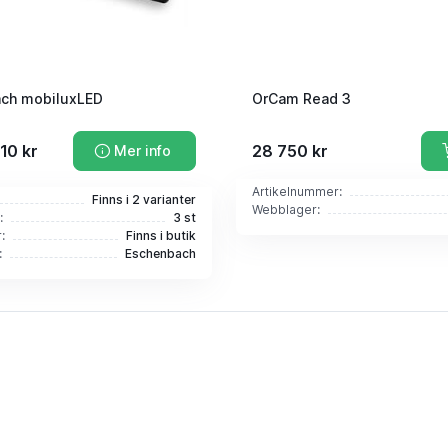
ch mobiluxLED
OrCam Read 3
210 kr
28 750 kr
Mer info
Artikelnummer:
Finns i 2 varianter
Webblager:
:
3 st
:
Finns i butik
:
Eschenbach