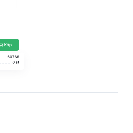
Köp
60768
0 st