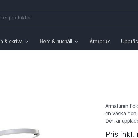
a & skriva
Hem & hushåll
Återbruk
Upptäc
välj första posten: Gå till sida.
 sidan Elektronik, välj första posten: Gå till sida.
ny. För att gå till sidan Mobilitet, välj första posten: Gå till
ubrik med undermeny. För att gå till sidan Läsa & skriva, välj 
Huvudrubrik med undermeny. För att gå till sida
Huvudrubri
Armaturen Fold
en väska och 
Den är uppladd
Pris inkl