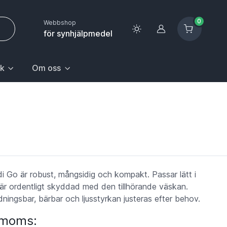
0
Webbshop
Logga in
för synhjälpmedel
k
Om oss
 sida.
första posten: Gå till sida.
n Hem & hushåll, välj första posten: Gå till sida.
k med undermeny. För att gå till sidan Upptäck, välj första pos
Huvudrubrik med undermeny. För att gå till sidan Om oss,
i Go är robust, mångsidig och kompakt. Passar lätt i
är ordentligt skyddad med den tillhörande väskan.
ningsbar, bärbar och ljusstyrkan justeras efter behov.
. moms: