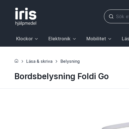
Klockor
Elektronik
Mobilitet
Läs
Huvudrubrik med undermeny. För att gå till sidan Klockor, 
Huvudrubrik med undermeny. För att gå till
Huvudrubrik med underme
Huvudr
Läsa & skriva
Belysning
Bordsbelysning Foldi Go