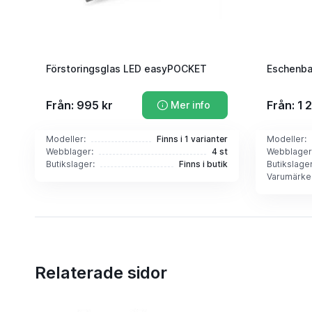
Förstoringsglas LED easyPOCKET
Eschenba
Från: 995 kr
Från: 1 
Mer info
Modeller:
Finns i 1 varianter
Modeller:
Webblager:
4 st
Webblager
Butikslager:
Finns i butik
Butikslager
Varumärke
Relaterade sidor